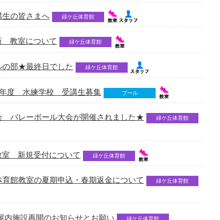
講生の皆さまへ
緑ケ丘体育館
更新 教室について
緑ケ丘体育館
ルの部★最終日でした
緑ケ丘体育館
3年度 水練学校 受講生募集
プール
会 バレーボール大会が開催されました★
緑ケ丘体育館
期教室 新規受付について
緑ケ丘体育館
体育館教室の夏期申込・春期返金について
緑ケ丘体育館
】屋内施設再開のお知らせとお願い
緑ケ丘体育館