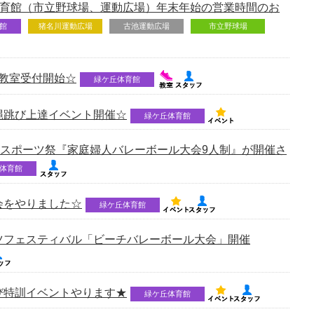
体育館（市立野球場、運動広場）年末年始の営業時間のお
館
猪名川運動広場
古池運動広場
市立野球場
 教室受付開始☆
緑ケ丘体育館
縄跳び上達イベント開催☆
緑ケ丘体育館
民スポーツ祭『家庭婦人バレーボール大会9人制』が開催さ
体育館
会をやりました☆
緑ケ丘体育館
ツフェスティバル「ビーチバレーボール大会」開催
び特訓イベントやります★
緑ケ丘体育館