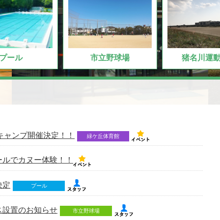
プール
市立野球場
猪名川運
ルキャンプ開催決定！！
緑ケ丘体育館
ールでカヌー体験！！
決定
プール
ス設置のお知らせ
市立野球場