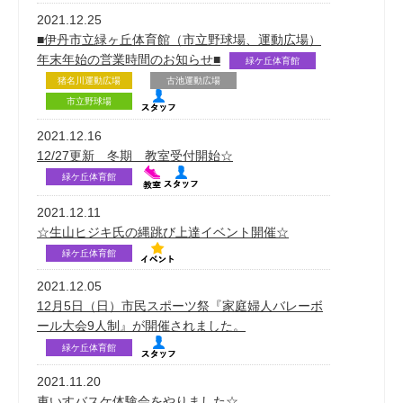
2021.12.25
■伊丹市立緑ヶ丘体育館（市立野球場、運動広場）
年末年始の営業時間のお知らせ■
緑ケ丘体育館
猪名川運動広場
古池運動広場
市立野球場
2021.12.16
12/27更新 冬期 教室受付開始☆
緑ケ丘体育館
2021.12.11
☆生山ヒジキ氏の縄跳び上達イベント開催☆
緑ケ丘体育館
2021.12.05
12月5日（日）市民スポーツ祭『家庭婦人バレーボ
ール大会9人制』が開催されました。
緑ケ丘体育館
2021.11.20
車いすバスケ体験会をやりました☆