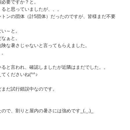
調必要ですか？と。
くると思っていましたが、、。
ントンの団体（計5団体）だったのですが、皆様まだ不要
ない～と。
だなぁと。
危険な暑さじゃないと言ってもらえました。
、。
いると言われ、確認しましたが近隣はまだでした。。
くださいね(^^♪
だまだ試行錯誤中なのです。
。
で、割りと屋内の暑さには強めです_(._.)_