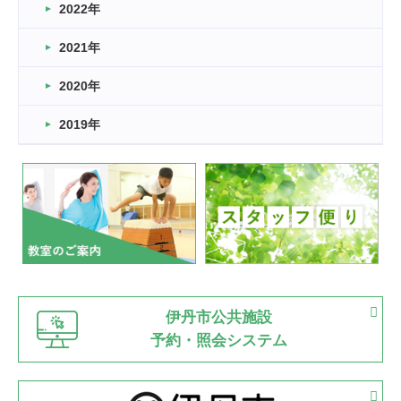
2022年
2026.03.11
スタッフ自慢
2021年
緑ケ丘体育館
2022.11.03
2020年
市民スポーツ祭 剣道の部開催
緑ケ丘体育館
2019年
2022.07.24
いたっぼーる大会☆彡
緑ケ丘体育館
2022.07.03
市内総合体育大会が開始
緑ケ丘体育館
猪名川運動広場
古池運動広場
市立野球場
2022.06.12
伊丹市公共施設
県知事杯争奪バレーボール大会が開催
予約・照会システム
緑ケ丘体育館
2022.05.05