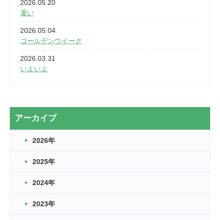
2026.05.20
暑い
2026.05.04
ゴールデンウイーク
2026.03.31
いよいよ
2026.03.28
2カ月
2026.03.20
アーカイブ
なぎなた
2026年
2026.03.16
どこよりも早い情報解禁
2025年
2026.03.15
車いすバスケとRくんのお話
2024年
2026.03.14
2023年
卒業・卒園の季節★