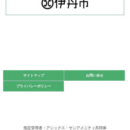
体育協会長杯 バドミントン競技の部
緑ケ丘体育館
2022.05.22
少年スポーツ大会 剣道の部
2022.06.05
阪神中学校 バレーボール優勝大会＊
緑ケ丘体育館
2021.11.13
マスターズスポーツフェスティバル「ビーチバレーボール
大会」開催
緑ケ丘体育館
サイトマップ
サイトマップ
お問い合せ
お問い合せ
2021.10.23
プライバシーポリシー
プライバシーポリシー
卓球選手権大会ラージボールの部開催☆
2021.10.20
車いすバスケチームの利用☆
緑ケ丘体育館
2021.06.26
指定管理者：アシックス・サンアメニティ共同体
伊丹市総合体育大会 バレーボール大会が開催されました