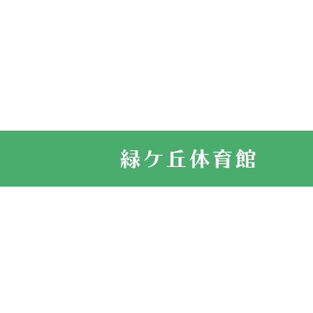
2022.11.03
市民スポーツ
2022.07.24
いたっぼーる
2022.07.03
市内総合体育
古池運動広場
2022.06.12
県知事杯争奪
2022.05.05
体育協会長杯
2022.05.22
少年スポーツ
2022.06.05
阪神中学校 
2021.11.13
マスターズス
サイトマップ
お問い合せ
プライバシ
緑ケ丘体育館
2021.10.23
卓球選手権大
2021.10.20
車いすバスケ
2021.06.26
伊丹市総合体
緑ケ丘体育館