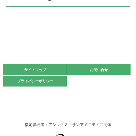
2022.05.22
少年スポーツ大会 剣道の部
2022.06.05
阪神中学校 バレーボール優勝大会＊
緑ケ丘体育館
2021.11.13
マスターズスポーツフェスティバル「ビーチバレーボール
大会」開催
緑ケ丘体育館
サイトマップ
サイトマップ
お問い合せ
お問い合せ
2021.10.23
プライバシーポリシー
プライバシーポリシー
卓球選手権大会ラージボールの部開催☆
2021.10.20
車いすバスケチームの利用☆
緑ケ丘体育館
2021.06.26
指定管理者：アシックス・サンアメニティ共同体
伊丹市総合体育大会 バレーボール大会が開催されました
★