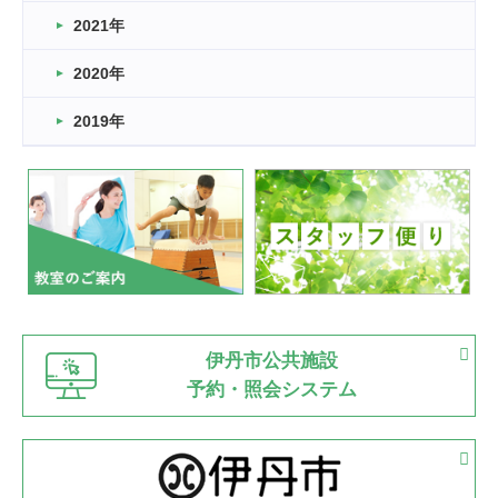
スタッフ自慢
2021年
緑ケ丘体育館
2022.11.03
2020年
市民スポーツ祭 剣道の部開催
緑ケ丘体育館
2019年
2022.07.24
いたっぼーる大会☆彡
緑ケ丘体育館
2022.07.03
市内総合体育大会が開始
緑ケ丘体育館
猪名川運動広場
古池運動広場
市立野球場
2022.06.12
伊丹市公共施設
県知事杯争奪バレーボール大会が開催
予約・照会システム
緑ケ丘体育館
2022.05.05
体育協会長杯 バドミントン競技の部
緑ケ丘体育館