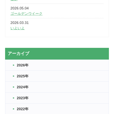
2026.05.04
ゴールデンウイーク
2026.03.31
いよいよ
2026.03.28
2カ月
2026.03.20
アーカイブ
なぎなた
2026年
2026.03.16
どこよりも早い情報解禁
2025年
2026.03.15
車いすバスケとRくんのお話
2024年
2026.03.14
2023年
卒業・卒園の季節★
2022年
2026.03.11