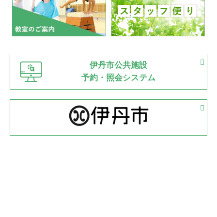
2022.07.03
市内総合体育大会が開始
緑ケ丘体育館
猪名川運動広場
古池運動広場
市立野球場
2022.06.12
伊丹市公共施設
県知事杯争奪バレーボール大会が開催
予約・照会システム
緑ケ丘体育館
2022.05.05
体育協会長杯 バドミントン競技の部
緑ケ丘体育館
2022.05.22
少年スポーツ大会 剣道の部
2022.06.05
阪神中学校 バレーボール優勝大会＊
緑ケ丘体育館
2021.11.13
マスターズスポーツフェスティバル「ビーチバレーボール