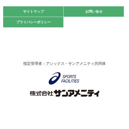
大会」開催
緑ケ丘体育館
サイトマップ
サイトマップ
お問い合せ
お問い合せ
2021.10.23
プライバシーポリシー
プライバシーポリシー
卓球選手権大会ラージボールの部開催☆
2021.10.20
車いすバスケチームの利用☆
緑ケ丘体育館
2021.06.26
指定管理者：アシックス・サンアメニティ共同体
伊丹市総合体育大会 バレーボール大会が開催されました
★
緑ケ丘体育館
2020.12.20
なわとびイベントを開催しました！
緑ケ丘体育館
2020.10.28
アシックス☆シニアウォーキングラボ
緑ケ丘体育館
Copyright © Itami City. All rights reserved.