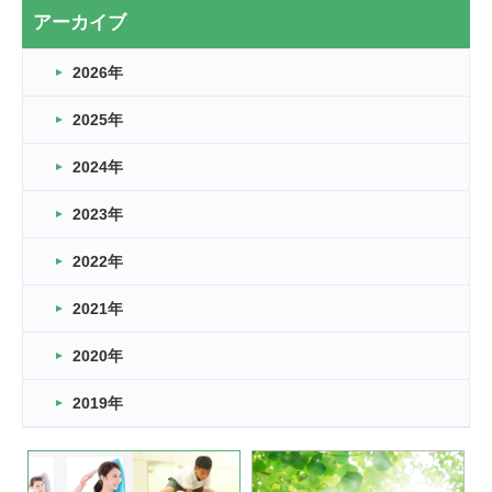
2026.03.20
アーカイブ
なぎなた
2026年
2026.03.16
どこよりも早い情報解禁
2025年
2026.03.15
車いすバスケとRくんのお話
2024年
2026.03.14
2023年
卒業・卒園の季節★
2022年
2026.03.11
スタッフ自慢
2021年
緑ケ丘体育館
2022.11.03
2020年
市民スポーツ祭 剣道の部開催
緑ケ丘体育館
2019年
2022.07.24
いたっぼーる大会☆彡
緑ケ丘体育館