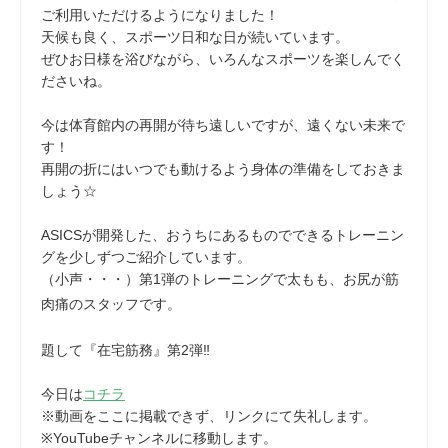
ご利用いただけるようになりました！
天候も良く、スポーツ日和な日が続いています。
ぜひお日様を浴びながら、いろんなスポーツを楽しんでく
ださいね。
今は体育館内の再開が待ち遠しいですが、遠くない未来で
す！
再開の折にはいつでも動けるよう身体の準備をしておきま
しょう☆
ASICSが開発した、おうちにあるものでできるトレーニン
グを少しずつご紹介しています。
（小声・・・）第1弾のトレーニングで太もも、お尻が筋
肉痛のスタッフです。
題して『在宅筋務』第2弾‼
今日は
コチラ
※動画をここに掲載できず、リンクにて失礼します。
※YouTubeチャンネルに移動します。