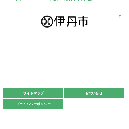
緑ケ丘体育館
2022.05.05
体育協会長杯 バドミントン競技の部
緑ケ丘体育館
2022.05.22
少年スポーツ大会 剣道の部
2022.06.05
阪神中学校 バレーボール優勝大会＊
緑ケ丘体育館
2021.11.13
マスターズスポーツフェスティバル「ビーチバレーボール
大会」開催
緑ケ丘体育館
サイトマップ
サイトマップ
お問い合せ
お問い合せ
2021.10.23
プライバシーポリシー
プライバシーポリシー
卓球選手権大会ラージボールの部開催☆
2021.10.20
車いすバスケチームの利用☆