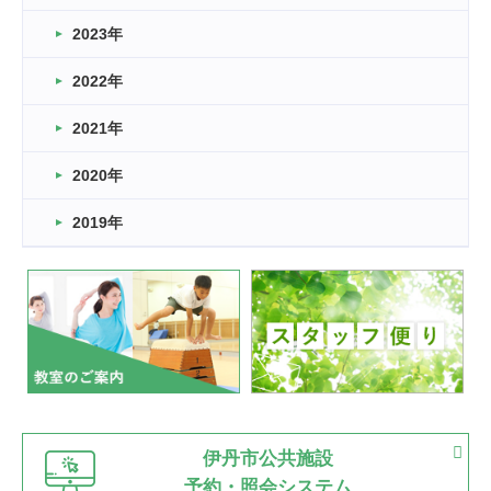
2026.03.14
2023年
卒業・卒園の季節★
2022年
2026.03.11
スタッフ自慢
2021年
緑ケ丘体育館
2022.11.03
2020年
市民スポーツ祭 剣道の部開催
緑ケ丘体育館
2019年
2022.07.24
いたっぼーる大会☆彡
緑ケ丘体育館
2022.07.03
市内総合体育大会が開始
緑ケ丘体育館
猪名川運動広場
古池運動広場
市立野球場
2022.06.12
伊丹市公共施設
県知事杯争奪バレーボール大会が開催
予約・照会システム