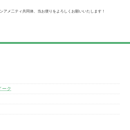
ンアメ二ティ共同体、当お便りをよろしくお願いいたします！
イーク
い情報解禁