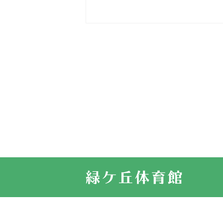
2026.03.15
車いすバスケ
2026.03.14
卒業・卒園の
2026.03.11
スタッフ自慢
2022.11.03
市民スポーツ
2022.07.24
いたっぼーる
2022.07.03
市内総合体育
古池運動広場
2022.06.12
県知事杯争奪
2022.05.05
体育協会長杯
2022.05.22
少年スポーツ
2022.06.05
阪神中学校 
2021.11.13
マスターズス
サイトマップ
お問い合せ
プライバシ
緑ケ丘体育館