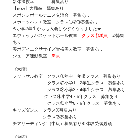
新体操教室 募集あり
【new】太極拳 募集あり
スポンジボールテニス交流会 募集あり
スポーツバレエ教室 クラス①➁③募集あり
※小学2年生からも入会しやすくなりました★
エヴェッサバスケットボール教室
クラス①満員
➁募集
あり
美ボディエクササイズ骨格美人教室 募集あり
ジュニア運動教室
満員
《木曜》
フットサル教室 クラス①年中・年長クラス 募集あり
クラス②小学1・2年生クラス 募集あり
クラス③小学3・4年生クラス 募集あり
クラス④小学4・5年クラス 募集あり
クラス⑤小学5・6年クラス 募集あり
キッズダンス クラス➀募集あり
クラス②募集あり
チアリーディング（中級）募集有り※体験受講必須
《金曜》