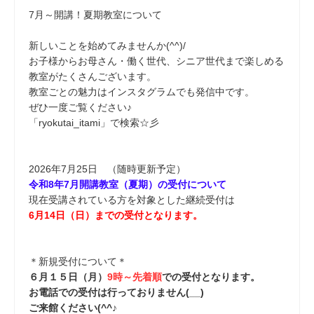
7月～開講！夏期教室について
新しいことを始めてみませんか(^^)/
お子様からお母さん・働く世代、シニア世代まで楽しめる
教室がたくさんございます。
教室ごとの魅力はインスタグラムでも発信中です。
ぜひ一度ご覧ください♪
「ryokutai_itami」で検索☆彡
2026年7月25日 （随時更新予定）
令和8年7月開講教室（夏
期）の受付について
現在受講されている方を対象とした継続受付は
6月14日（日
）までの受付となります。
＊新規受付について＊
６月１５日（月）
9時～先着順
での受付となります。
お電話での受付は行っておりません(__)
ご来館ください(^^♪