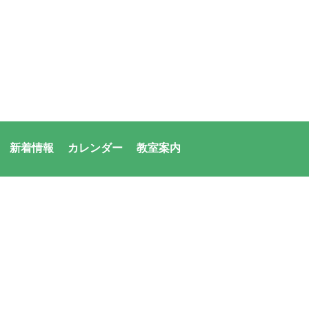
新着情報
カレンダー
教室案内
者：アシックス・サンアメニティ共同体