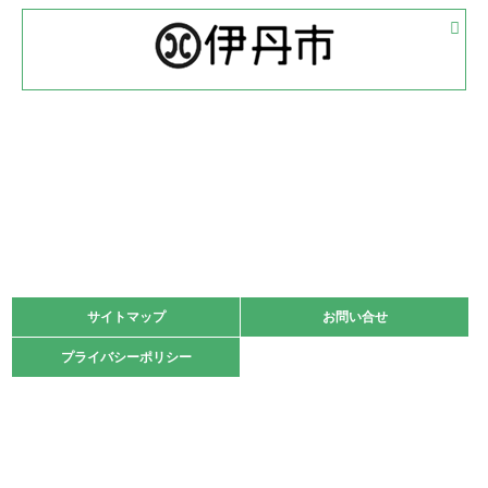
2022.05.05
体育協会長杯 バドミントン競技の部
緑ケ丘体育館
2022.05.22
少年スポーツ大会 剣道の部
2022.06.05
阪神中学校 バレーボール優勝大会＊
緑ケ丘体育館
2021.11.13
マスターズスポーツフェスティバル「ビーチバレーボール
大会」開催
緑ケ丘体育館
サイトマップ
サイトマップ
お問い合せ
お問い合せ
2021.10.23
プライバシーポリシー
プライバシーポリシー
卓球選手権大会ラージボールの部開催☆
2021.10.20
車いすバスケチームの利用☆
緑ケ丘体育館