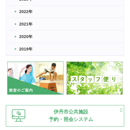
卒業・卒園の季節★
2022年
2026.03.11
スタッフ自慢
2021年
緑ケ丘体育館
2022.11.03
2020年
市民スポーツ祭 剣道の部開催
緑ケ丘体育館
2019年
2022.07.24
いたっぼーる大会☆彡
緑ケ丘体育館
2022.07.03
市内総合体育大会が開始
緑ケ丘体育館
猪名川運動広場
古池運動広場
市立野球場
2022.06.12
伊丹市公共施設
県知事杯争奪バレーボール大会が開催
予約・照会システム
緑ケ丘体育館