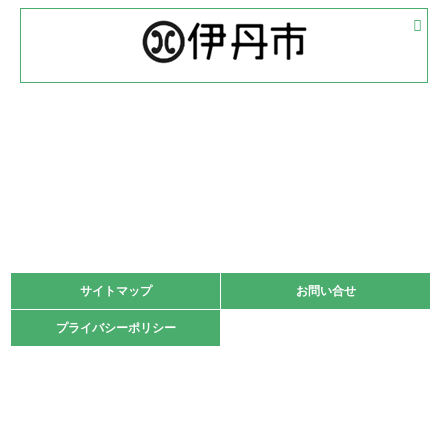
2022.05.05
体育協会長杯 バドミントン競技の部
緑ケ丘体育館
2022.05.22
少年スポーツ大会 剣道の部
2022.06.05
阪神中学校 バレーボール優勝大会＊
緑ケ丘体育館
2021.11.13
マスターズスポーツフェスティバル「ビーチバレーボール
大会」開催
緑ケ丘体育館
サイトマップ
サイトマップ
お問い合せ
お問い合せ
2021.10.23
プライバシーポリシー
プライバシーポリシー
卓球選手権大会ラージボールの部開催☆
2021.10.20
車いすバスケチームの利用☆
緑ケ丘体育館