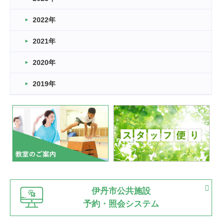
卒業・卒園の季節★
2022年
2026.03.11
スタッフ自慢
2021年
緑ケ丘体育館
2022.11.03
2020年
市民スポーツ祭 剣道の部開催
緑ケ丘体育館
2019年
2022.07.24
いたっぼーる大会☆彡
緑ケ丘体育館
2022.07.03
市内総合体育大会が開始
緑ケ丘体育館
猪名川運動広場
古池運動広場
市立野球場
2022.06.12
伊丹市公共施設
県知事杯争奪バレーボール大会が開催
予約・照会システム
緑ケ丘体育館