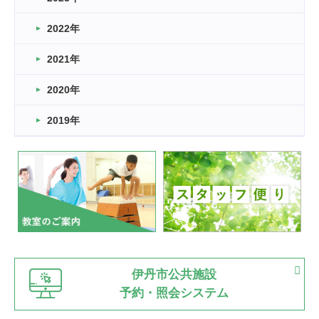
卒業・卒園の季節★
2022年
2026.03.11
スタッフ自慢
2021年
緑ケ丘体育館
2022.11.03
2020年
市民スポーツ祭 剣道の部開催
緑ケ丘体育館
2019年
2022.07.24
いたっぼーる大会☆彡
緑ケ丘体育館
2022.07.03
市内総合体育大会が開始
緑ケ丘体育館
猪名川運動広場
古池運動広場
市立野球場
2022.06.12
伊丹市公共施設
県知事杯争奪バレーボール大会が開催
予約・照会システム
緑ケ丘体育館