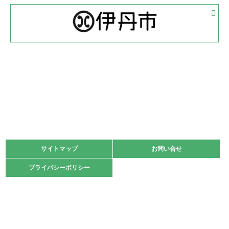
2022.05.05
体育協会長杯 バドミントン競技の部
緑ケ丘体育館
2022.05.22
少年スポーツ大会 剣道の部
2022.06.05
阪神中学校 バレーボール優勝大会＊
緑ケ丘体育館
2021.11.13
マスターズスポーツフェスティバル「ビーチバレーボール
大会」開催
緑ケ丘体育館
サイトマップ
サイトマップ
お問い合せ
お問い合せ
2021.10.23
プライバシーポリシー
プライバシーポリシー
卓球選手権大会ラージボールの部開催☆
2021.10.20
車いすバスケチームの利用☆
緑ケ丘体育館