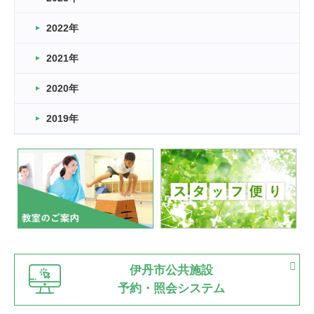
卒業・卒園の季節★
2022年
2026.03.11
スタッフ自慢
2021年
緑ケ丘体育館
2022.11.03
2020年
市民スポーツ祭 剣道の部開催
緑ケ丘体育館
2019年
2022.07.24
いたっぼーる大会☆彡
緑ケ丘体育館
2022.07.03
市内総合体育大会が開始
緑ケ丘体育館
猪名川運動広場
古池運動広場
市立野球場
2022.06.12
伊丹市公共施設
県知事杯争奪バレーボール大会が開催
予約・照会システム
緑ケ丘体育館