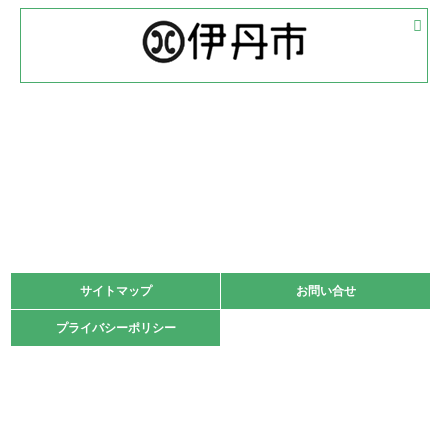
2022.05.05
体育協会長杯 バドミントン競技の部
緑ケ丘体育館
2022.05.22
少年スポーツ大会 剣道の部
2022.06.05
阪神中学校 バレーボール優勝大会＊
緑ケ丘体育館
2021.11.13
マスターズスポーツフェスティバル「ビーチバレーボール
大会」開催
緑ケ丘体育館
サイトマップ
サイトマップ
お問い合せ
お問い合せ
2021.10.23
プライバシーポリシー
プライバシーポリシー
卓球選手権大会ラージボールの部開催☆
2021.10.20
車いすバスケチームの利用☆
緑ケ丘体育館