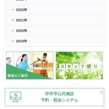
卒業・卒園の季節★
2022年
2026.03.11
スタッフ自慢
2021年
緑ケ丘体育館
2022.11.03
2020年
市民スポーツ祭 剣道の部開催
緑ケ丘体育館
2019年
2022.07.24
いたっぼーる大会☆彡
緑ケ丘体育館
2022.07.03
市内総合体育大会が開始
緑ケ丘体育館
猪名川運動広場
古池運動広場
市立野球場
2022.06.12
伊丹市公共施設
県知事杯争奪バレーボール大会が開催
予約・照会システム
緑ケ丘体育館