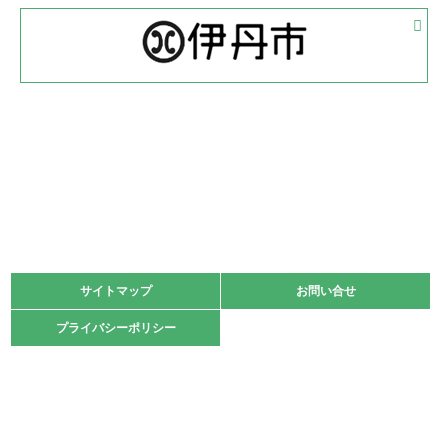
2022.05.05
体育協会長杯 バドミントン競技の部
緑ケ丘体育館
2022.05.22
少年スポーツ大会 剣道の部
2022.06.05
阪神中学校 バレーボール優勝大会＊
緑ケ丘体育館
2021.11.13
マスターズスポーツフェスティバル「ビーチバレーボール
大会」開催
緑ケ丘体育館
サイトマップ
サイトマップ
お問い合せ
お問い合せ
2021.10.23
プライバシーポリシー
プライバシーポリシー
卓球選手権大会ラージボールの部開催☆
2021.10.20
車いすバスケチームの利用☆
緑ケ丘体育館