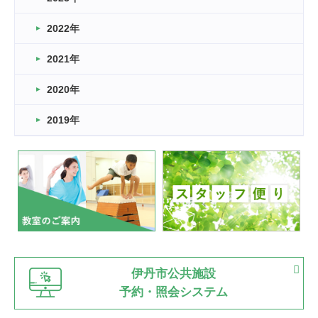
卒業・卒園の季節★
2022年
2026.03.11
スタッフ自慢
2021年
緑ケ丘体育館
2022.11.03
2020年
市民スポーツ祭 剣道の部開催
緑ケ丘体育館
2019年
2022.07.24
いたっぼーる大会☆彡
緑ケ丘体育館
2022.07.03
市内総合体育大会が開始
緑ケ丘体育館
猪名川運動広場
古池運動広場
市立野球場
2022.06.12
伊丹市公共施設
県知事杯争奪バレーボール大会が開催
予約・照会システム
緑ケ丘体育館