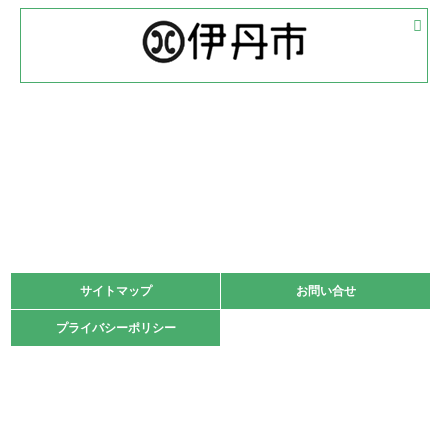
2022.05.05
体育協会長杯 バドミントン競技の部
緑ケ丘体育館
2022.05.22
少年スポーツ大会 剣道の部
2022.06.05
阪神中学校 バレーボール優勝大会＊
緑ケ丘体育館
2021.11.13
マスターズスポーツフェスティバル「ビーチバレーボール
大会」開催
緑ケ丘体育館
サイトマップ
サイトマップ
お問い合せ
お問い合せ
2021.10.23
プライバシーポリシー
プライバシーポリシー
卓球選手権大会ラージボールの部開催☆
2021.10.20
車いすバスケチームの利用☆
緑ケ丘体育館