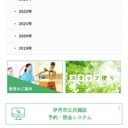
卒業・卒園の季節★
2022年
2026.03.11
スタッフ自慢
2021年
緑ケ丘体育館
2022.11.03
2020年
市民スポーツ祭 剣道の部開催
緑ケ丘体育館
2019年
2022.07.24
いたっぼーる大会☆彡
緑ケ丘体育館
2022.07.03
市内総合体育大会が開始
緑ケ丘体育館
猪名川運動広場
古池運動広場
市立野球場
2022.06.12
伊丹市公共施設
県知事杯争奪バレーボール大会が開催
予約・照会システム
緑ケ丘体育館