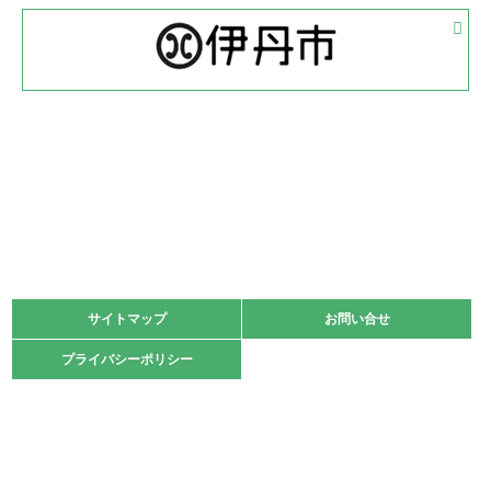
2022.05.05
体育協会長杯 バドミントン競技の部
緑ケ丘体育館
2022.05.22
少年スポーツ大会 剣道の部
2022.06.05
阪神中学校 バレーボール優勝大会＊
緑ケ丘体育館
2021.11.13
マスターズスポーツフェスティバル「ビーチバレーボール
大会」開催
緑ケ丘体育館
サイトマップ
サイトマップ
お問い合せ
お問い合せ
2021.10.23
プライバシーポリシー
プライバシーポリシー
卓球選手権大会ラージボールの部開催☆
2021.10.20
車いすバスケチームの利用☆
緑ケ丘体育館