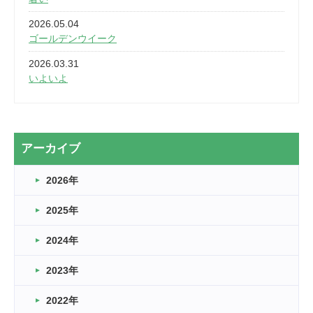
2026.05.04
ゴールデンウイーク
2026.03.31
いよいよ
2026.03.28
2カ月
2026.03.20
アーカイブ
なぎなた
2026年
2026.03.16
どこよりも早い情報解禁
2025年
2026.03.15
車いすバスケとRくんのお話
2024年
2026.03.14
2023年
卒業・卒園の季節★
2022年
2026.03.11