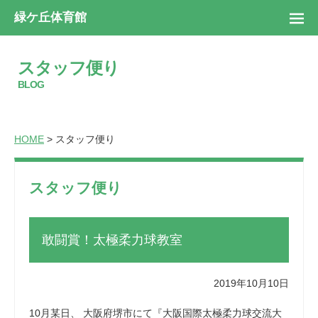
緑ケ丘体育館
スタッフ便り
BLOG
HOME
> スタッフ便り
スタッフ便り
敢闘賞！太極柔力球教室
2019年10月10日
10月某日、 大阪府堺市にて『大阪国際太極柔力球交流大