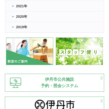
スタッフ自慢
2021年
緑ケ丘体育館
2022.11.03
2020年
市民スポーツ祭 剣道の部開催
緑ケ丘体育館
2019年
2022.07.24
いたっぼーる大会☆彡
緑ケ丘体育館
2022.07.03
市内総合体育大会が開始
緑ケ丘体育館
猪名川運動広場
古池運動広場
市立野球場
2022.06.12
伊丹市公共施設
県知事杯争奪バレーボール大会が開催
予約・照会システム
緑ケ丘体育館
2022.05.05
体育協会長杯 バドミントン競技の部
緑ケ丘体育館