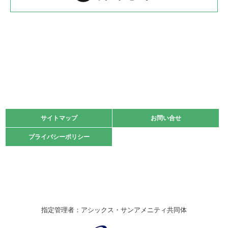
2022.05.22
少年スポーツ大会 剣道の部
2022.06.05
阪神中学校 バレーボール優勝大会＊
緑ケ丘体育館
2021.11.13
マスターズスポーツフェスティバル「ビーチバレーボール
大会」開催
緑ケ丘体育館
サイトマップ
サイトマップ
お問い合せ
お問い合せ
2021.10.23
プライバシーポリシー
プライバシーポリシー
卓球選手権大会ラージボールの部開催☆
2021.10.20
車いすバスケチームの利用☆
緑ケ丘体育館
2021.06.26
指定管理者：アシックス・サンアメニティ共同体
伊丹市総合体育大会 バレーボール大会が開催されました
★