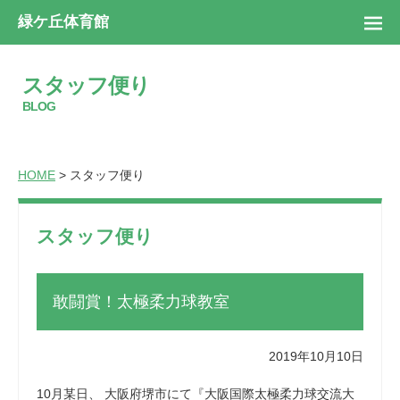
緑ケ丘体育館
スタッフ便り
BLOG
HOME
> スタッフ便り
スタッフ便り
敢闘賞！太極柔力球教室
2019年10月10日
10月某日、 大阪府堺市にて『大阪国際太極柔力球交流大