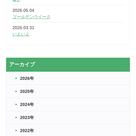
2026.05.04
ゴールデンウイーク
2026.03.31
いよいよ
2026.03.28
2カ月
2026.03.20
アーカイブ
なぎなた
2026年
2026.03.16
どこよりも早い情報解禁
2025年
2026.03.15
車いすバスケとRくんのお話
2024年
2026.03.14
2023年
卒業・卒園の季節★
2022年
2026.03.11