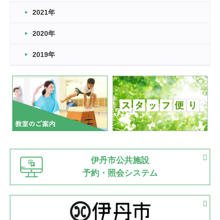
スタッフ自慢
2021年
緑ケ丘体育館
2022.11.03
2020年
市民スポーツ祭 剣道の部開催
緑ケ丘体育館
2019年
2022.07.24
いたっぼーる大会☆彡
緑ケ丘体育館
2022.07.03
市内総合体育大会が開始
緑ケ丘体育館
猪名川運動広場
古池運動広場
市立野球場
2022.06.12
伊丹市公共施設
県知事杯争奪バレーボール大会が開催
予約・照会システム
緑ケ丘体育館
2022.05.05
体育協会長杯 バドミントン競技の部
緑ケ丘体育館