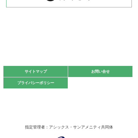
2022.05.22
少年スポーツ大会 剣道の部
2022.06.05
阪神中学校 バレーボール優勝大会＊
緑ケ丘体育館
2021.11.13
マスターズスポーツフェスティバル「ビーチバレーボール
大会」開催
緑ケ丘体育館
サイトマップ
サイトマップ
お問い合せ
お問い合せ
2021.10.23
プライバシーポリシー
プライバシーポリシー
卓球選手権大会ラージボールの部開催☆
2021.10.20
車いすバスケチームの利用☆
緑ケ丘体育館
2021.06.26
指定管理者：アシックス・サンアメニティ共同体
伊丹市総合体育大会 バレーボール大会が開催されました
★