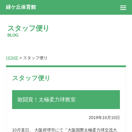
緑ケ丘体育館
スタッフ便り
BLOG
HOME
> スタッフ便り
スタッフ便り
敢闘賞！太極柔力球教室
2019年10月10日
10月某日、 大阪府堺市にて『大阪国際太極柔力球交流大