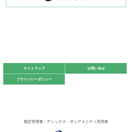
2022.05.22
少年スポーツ大会 剣道の部
2022.06.05
阪神中学校 バレーボール優勝大会＊
緑ケ丘体育館
2021.11.13
マスターズスポーツフェスティバル「ビーチバレーボール
大会」開催
緑ケ丘体育館
サイトマップ
サイトマップ
お問い合せ
お問い合せ
2021.10.23
プライバシーポリシー
プライバシーポリシー
卓球選手権大会ラージボールの部開催☆
2021.10.20
車いすバスケチームの利用☆
緑ケ丘体育館
2021.06.26
指定管理者：アシックス・サンアメニティ共同体
伊丹市総合体育大会 バレーボール大会が開催されました
★