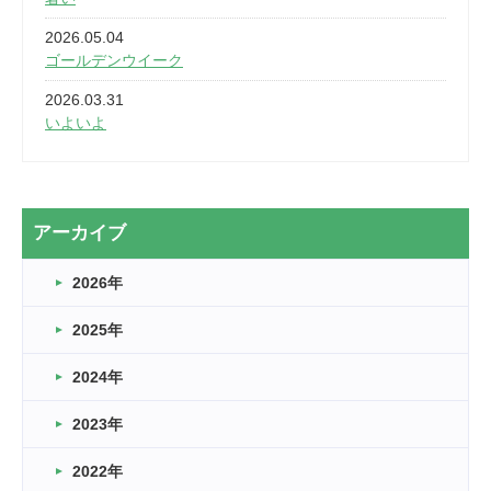
2026.05.04
ゴールデンウイーク
2026.03.31
いよいよ
2026.03.28
2カ月
2026.03.20
アーカイブ
なぎなた
2026年
2026.03.16
どこよりも早い情報解禁
2025年
2026.03.15
車いすバスケとRくんのお話
2024年
2026.03.14
2023年
卒業・卒園の季節★
2022年
2026.03.11