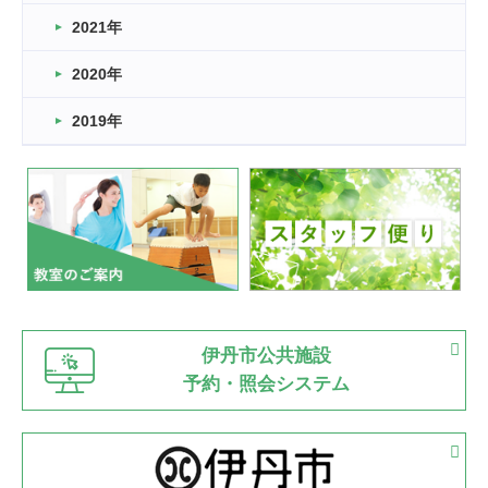
スタッフ自慢
2021年
緑ケ丘体育館
2022.11.03
2020年
市民スポーツ祭 剣道の部開催
緑ケ丘体育館
2019年
2022.07.24
いたっぼーる大会☆彡
緑ケ丘体育館
2022.07.03
市内総合体育大会が開始
緑ケ丘体育館
猪名川運動広場
古池運動広場
市立野球場
2022.06.12
伊丹市公共施設
県知事杯争奪バレーボール大会が開催
予約・照会システム
緑ケ丘体育館
2022.05.05
体育協会長杯 バドミントン競技の部
緑ケ丘体育館