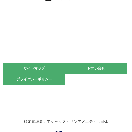
2022.05.22
少年スポーツ大会 剣道の部
2022.06.05
阪神中学校 バレーボール優勝大会＊
緑ケ丘体育館
2021.11.13
マスターズスポーツフェスティバル「ビーチバレーボール
大会」開催
緑ケ丘体育館
サイトマップ
サイトマップ
お問い合せ
お問い合せ
2021.10.23
プライバシーポリシー
プライバシーポリシー
卓球選手権大会ラージボールの部開催☆
2021.10.20
車いすバスケチームの利用☆
緑ケ丘体育館
2021.06.26
指定管理者：アシックス・サンアメニティ共同体
伊丹市総合体育大会 バレーボール大会が開催されました
★