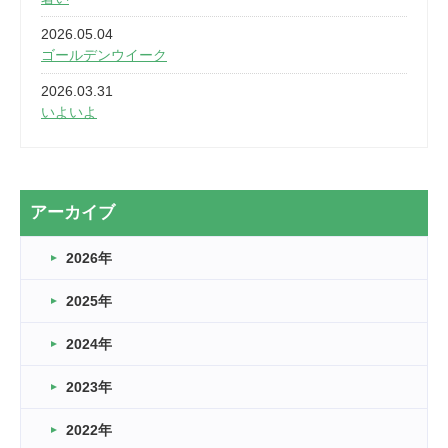
2026.05.04
ゴールデンウイーク
2026.03.31
いよいよ
2026.03.28
2カ月
2026.03.20
アーカイブ
なぎなた
2026年
2026.03.16
どこよりも早い情報解禁
2025年
2026.03.15
車いすバスケとRくんのお話
2024年
2026.03.14
2023年
卒業・卒園の季節★
2022年
2026.03.11