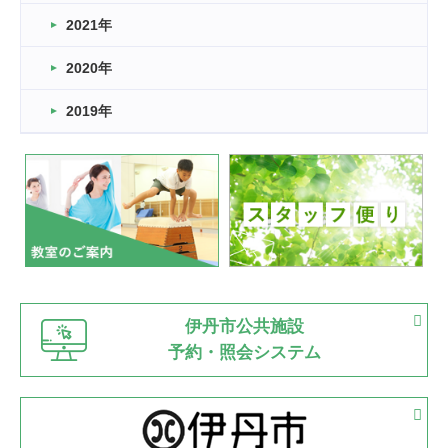
スタッフ自慢
2021年
緑ケ丘体育館
2022.11.03
2020年
市民スポーツ祭 剣道の部開催
緑ケ丘体育館
2019年
2022.07.24
いたっぼーる大会☆彡
緑ケ丘体育館
2022.07.03
市内総合体育大会が開始
緑ケ丘体育館
猪名川運動広場
古池運動広場
市立野球場
2022.06.12
伊丹市公共施設
県知事杯争奪バレーボール大会が開催
予約・照会システム
緑ケ丘体育館
2022.05.05
体育協会長杯 バドミントン競技の部
緑ケ丘体育館