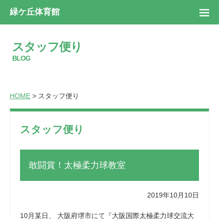
緑ケ丘体育館
スタッフ便り
BLOG
HOME
> スタッフ便り
スタッフ便り
敢闘賞！太極柔力球教室
2019年10月10日
10月某日、 大阪府堺市にて『大阪国際太極柔力球交流大