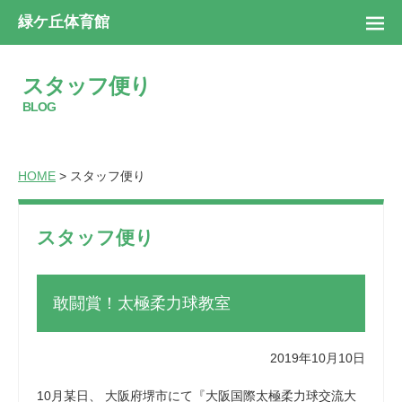
緑ケ丘体育館
スタッフ便り
BLOG
HOME
> スタッフ便り
スタッフ便り
敢闘賞！太極柔力球教室
2019年10月10日
10月某日、 大阪府堺市にて『大阪国際太極柔力球交流大