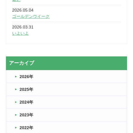
2026.05.04
ゴールデンウイーク
2026.03.31
いよいよ
2026.03.28
2カ月
2026.03.20
アーカイブ
なぎなた
2026年
2026.03.16
どこよりも早い情報解禁
2025年
2026.03.15
車いすバスケとRくんのお話
2024年
2026.03.14
2023年
卒業・卒園の季節★
2022年
2026.03.11