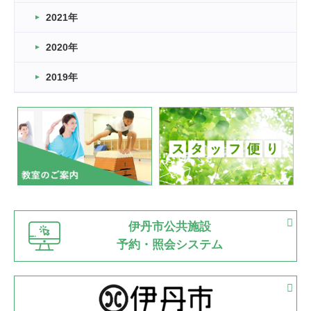
スタッフ自慢
2021年
緑ケ丘体育館
2022.11.03
2020年
市民スポーツ祭 剣道の部開催
緑ケ丘体育館
2019年
2022.07.24
いたっぼーる大会☆彡
緑ケ丘体育館
2022.07.03
市内総合体育大会が開始
緑ケ丘体育館
猪名川運動広場
古池運動広場
市立野球場
2022.06.12
伊丹市公共施設
県知事杯争奪バレーボール大会が開催
予約・照会システム
緑ケ丘体育館
2022.05.05
体育協会長杯 バドミントン競技の部
緑ケ丘体育館