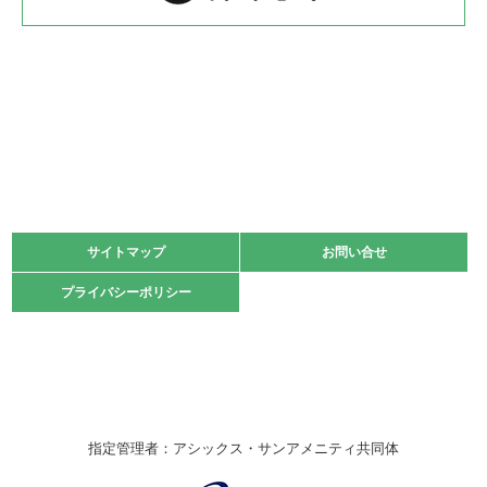
2022.05.22
少年スポーツ大会 剣道の部
2022.06.05
阪神中学校 バレーボール優勝大会＊
緑ケ丘体育館
2021.11.13
マスターズスポーツフェスティバル「ビーチバレーボール
大会」開催
緑ケ丘体育館
サイトマップ
サイトマップ
お問い合せ
お問い合せ
2021.10.23
プライバシーポリシー
プライバシーポリシー
卓球選手権大会ラージボールの部開催☆
2021.10.20
車いすバスケチームの利用☆
緑ケ丘体育館
2021.06.26
指定管理者：アシックス・サンアメニティ共同体
伊丹市総合体育大会 バレーボール大会が開催されました
★