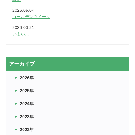
2026.05.04
ゴールデンウイーク
2026.03.31
いよいよ
2026.03.28
2カ月
2026.03.20
アーカイブ
なぎなた
2026年
2026.03.16
どこよりも早い情報解禁
2025年
2026.03.15
車いすバスケとRくんのお話
2024年
2026.03.14
2023年
卒業・卒園の季節★
2022年
2026.03.11