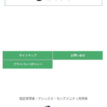
2022.05.22
少年スポーツ大会 剣道の部
2022.06.05
阪神中学校 バレーボール優勝大会＊
緑ケ丘体育館
2021.11.13
マスターズスポーツフェスティバル「ビーチバレーボール
大会」開催
緑ケ丘体育館
サイトマップ
サイトマップ
お問い合せ
お問い合せ
2021.10.23
プライバシーポリシー
プライバシーポリシー
卓球選手権大会ラージボールの部開催☆
2021.10.20
車いすバスケチームの利用☆
緑ケ丘体育館
2021.06.26
指定管理者：アシックス・サンアメニティ共同体
伊丹市総合体育大会 バレーボール大会が開催されました
★