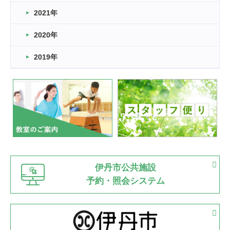
スタッフ自慢
2021年
緑ケ丘体育館
2022.11.03
2020年
市民スポーツ祭 剣道の部開催
緑ケ丘体育館
2019年
2022.07.24
いたっぼーる大会☆彡
緑ケ丘体育館
2022.07.03
市内総合体育大会が開始
緑ケ丘体育館
猪名川運動広場
古池運動広場
市立野球場
2022.06.12
伊丹市公共施設
県知事杯争奪バレーボール大会が開催
予約・照会システム
緑ケ丘体育館
2022.05.05
体育協会長杯 バドミントン競技の部
緑ケ丘体育館