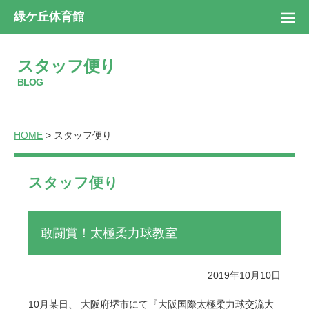
緑ケ丘体育館
スタッフ便り
BLOG
HOME
> スタッフ便り
スタッフ便り
敢闘賞！太極柔力球教室
2019年10月10日
10月某日、 大阪府堺市にて『大阪国際太極柔力球交流大