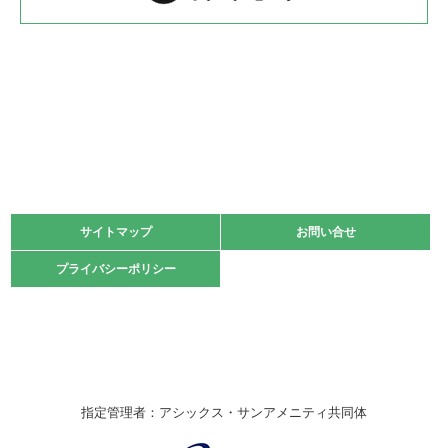
2022.05.22
少年スポーツ大会 剣道の部
2022.06.05
阪神中学校 バレーボール優勝大会＊
緑ケ丘体育館
2021.11.13
マスターズスポーツフェスティバル「ビーチバレーボール
大会」開催
緑ケ丘体育館
サイトマップ
サイトマップ
お問い合せ
お問い合せ
2021.10.23
プライバシーポリシー
プライバシーポリシー
卓球選手権大会ラージボールの部開催☆
2021.10.20
車いすバスケチームの利用☆
緑ケ丘体育館
2021.06.26
指定管理者：アシックス・サンアメニティ共同体
伊丹市総合体育大会 バレーボール大会が開催されました
★