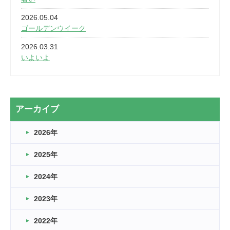
2026.05.04
ゴールデンウイーク
2026.03.31
いよいよ
2026.03.28
2カ月
2026.03.20
アーカイブ
なぎなた
2026年
2026.03.16
どこよりも早い情報解禁
2025年
2026.03.15
車いすバスケとRくんのお話
2024年
2026.03.14
2023年
卒業・卒園の季節★
2022年
2026.03.11