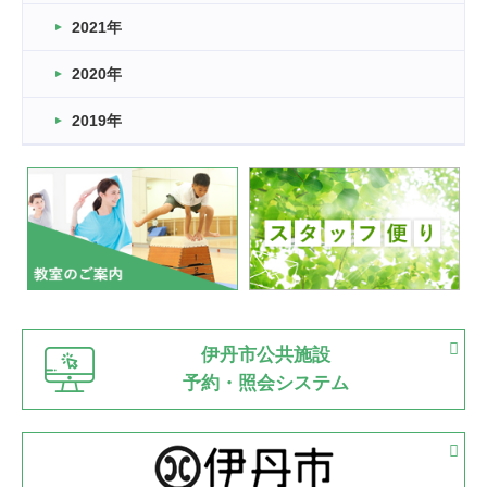
スタッフ自慢
2021年
緑ケ丘体育館
2022.11.03
2020年
市民スポーツ祭 剣道の部開催
緑ケ丘体育館
2019年
2022.07.24
いたっぼーる大会☆彡
緑ケ丘体育館
2022.07.03
市内総合体育大会が開始
緑ケ丘体育館
猪名川運動広場
古池運動広場
市立野球場
2022.06.12
伊丹市公共施設
県知事杯争奪バレーボール大会が開催
予約・照会システム
緑ケ丘体育館
2022.05.05
体育協会長杯 バドミントン競技の部
緑ケ丘体育館