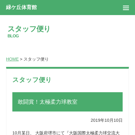
緑ケ丘体育館
スタッフ便り
BLOG
HOME
> スタッフ便り
スタッフ便り
敢闘賞！太極柔力球教室
2019年10月10日
10月某日、 大阪府堺市にて『大阪国際太極柔力球交流大