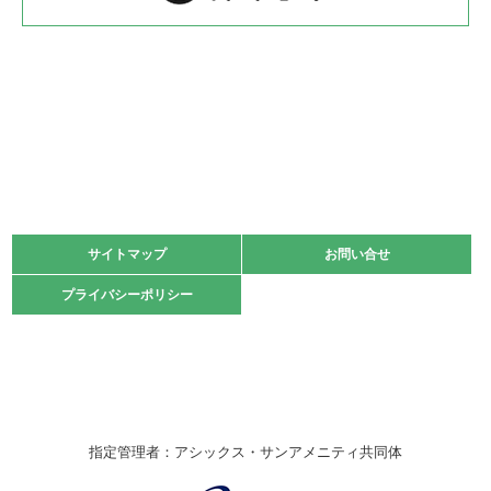
2022.05.22
少年スポーツ大会 剣道の部
2022.06.05
阪神中学校 バレーボール優勝大会＊
緑ケ丘体育館
2021.11.13
マスターズスポーツフェスティバル「ビーチバレーボール
大会」開催
緑ケ丘体育館
サイトマップ
サイトマップ
お問い合せ
お問い合せ
2021.10.23
プライバシーポリシー
プライバシーポリシー
卓球選手権大会ラージボールの部開催☆
2021.10.20
車いすバスケチームの利用☆
緑ケ丘体育館
2021.06.26
指定管理者：アシックス・サンアメニティ共同体
伊丹市総合体育大会 バレーボール大会が開催されました
★