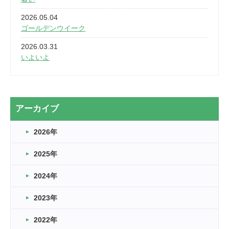
2026.05.04
ゴールデンウイーク
2026.03.31
いよいよ
2026.03.28
2カ月
2026.03.20
アーカイブ
なぎなた
2026年
2026.03.16
どこよりも早い情報解禁
2025年
2026.03.15
車いすバスケとRくんのお話
2024年
2026.03.14
2023年
卒業・卒園の季節★
2022年
2026.03.11