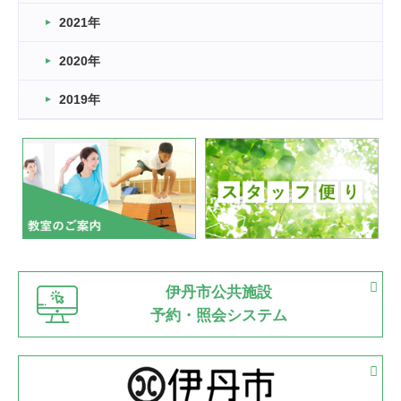
スタッフ自慢
2021年
緑ケ丘体育館
2022.11.03
2020年
市民スポーツ祭 剣道の部開催
緑ケ丘体育館
2019年
2022.07.24
いたっぼーる大会☆彡
緑ケ丘体育館
2022.07.03
市内総合体育大会が開始
緑ケ丘体育館
猪名川運動広場
古池運動広場
市立野球場
2022.06.12
伊丹市公共施設
県知事杯争奪バレーボール大会が開催
予約・照会システム
緑ケ丘体育館
2022.05.05
体育協会長杯 バドミントン競技の部
緑ケ丘体育館