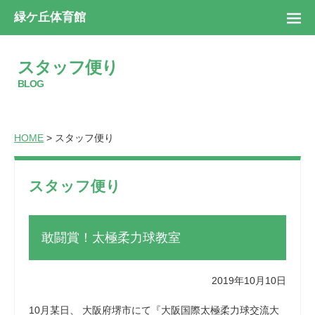
緑ケ丘体育館
スタッフ便り
BLOG
HOME
> スタッフ便り
スタッフ便り
敢闘賞！太極柔力球教室
2019年10月10日
10月某日、 大阪府堺市にて『大阪国際太極柔力球交流大