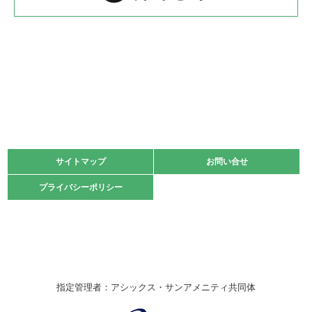
2022.05.22
少年スポーツ大会 剣道の部
2022.06.05
阪神中学校 バレーボール優勝大会＊
緑ケ丘体育館
2021.11.13
マスターズスポーツフェスティバル「ビーチバレーボール
大会」開催
緑ケ丘体育館
サイトマップ
サイトマップ
お問い合せ
お問い合せ
2021.10.23
プライバシーポリシー
プライバシーポリシー
卓球選手権大会ラージボールの部開催☆
2021.10.20
車いすバスケチームの利用☆
緑ケ丘体育館
2021.06.26
指定管理者：アシックス・サンアメニティ共同体
伊丹市総合体育大会 バレーボール大会が開催されました
★