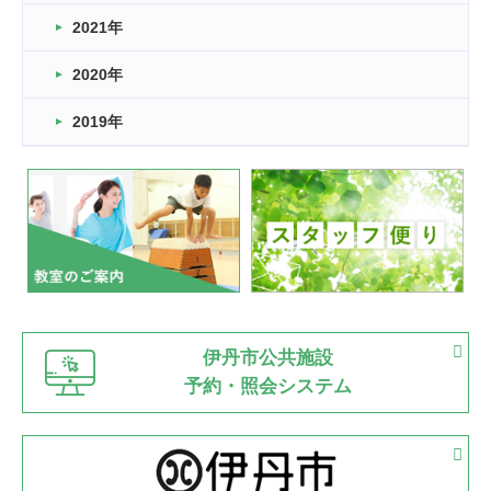
スタッフ自慢
2021年
緑ケ丘体育館
2022.11.03
2020年
市民スポーツ祭 剣道の部開催
緑ケ丘体育館
2019年
2022.07.24
いたっぼーる大会☆彡
緑ケ丘体育館
2022.07.03
市内総合体育大会が開始
緑ケ丘体育館
猪名川運動広場
古池運動広場
市立野球場
2022.06.12
伊丹市公共施設
県知事杯争奪バレーボール大会が開催
予約・照会システム
緑ケ丘体育館
2022.05.05
体育協会長杯 バドミントン競技の部
緑ケ丘体育館