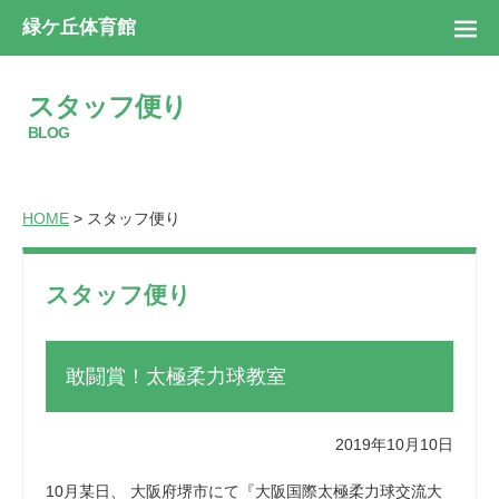
緑ケ丘体育館
スタッフ便り
BLOG
HOME
> スタッフ便り
スタッフ便り
敢闘賞！太極柔力球教室
2019年10月10日
10月某日、 大阪府堺市にて『大阪国際太極柔力球交流大