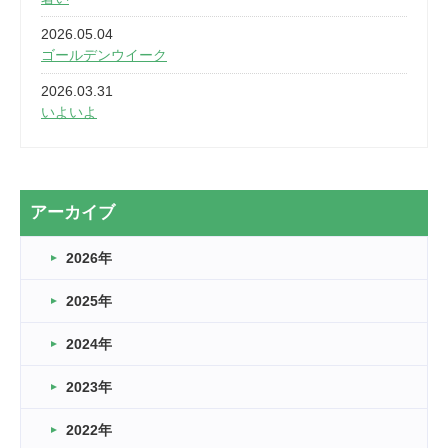
2026.05.04
ゴールデンウイーク
2026.03.31
いよいよ
2026.03.28
2カ月
2026.03.20
アーカイブ
なぎなた
2026年
2026.03.16
どこよりも早い情報解禁
2025年
2026.03.15
車いすバスケとRくんのお話
2024年
2026.03.14
2023年
卒業・卒園の季節★
2022年
2026.03.11