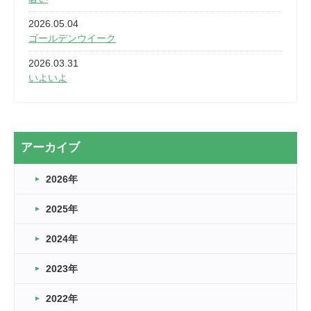
2026.05.04
ゴールデンウイーク
2026.03.31
いよいよ
2026.03.28
2カ月
2026.03.20
アーカイブ
なぎなた
2026年
2026.03.16
どこよりも早い情報解禁
2025年
2026.03.15
車いすバスケとRくんのお話
2024年
2026.03.14
2023年
卒業・卒園の季節★
2022年
2026.03.11