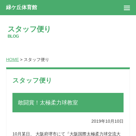
緑ケ丘体育館
スタッフ便り
BLOG
HOME
> スタッフ便り
スタッフ便り
敢闘賞！太極柔力球教室
2019年10月10日
10月某日、 大阪府堺市にて『大阪国際太極柔力球交流大