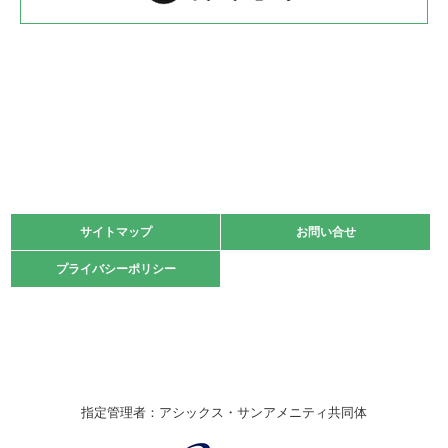
2022.05.22
少年スポーツ大会 剣道の部
2022.06.05
阪神中学校 バレーボール優勝大会＊
緑ケ丘体育館
2021.11.13
マスターズスポーツフェスティバル「ビーチバレーボール
大会」開催
緑ケ丘体育館
サイトマップ
サイトマップ
お問い合せ
お問い合せ
2021.10.23
プライバシーポリシー
プライバシーポリシー
卓球選手権大会ラージボールの部開催☆
2021.10.20
車いすバスケチームの利用☆
緑ケ丘体育館
2021.06.26
指定管理者：アシックス・サンアメニティ共同体
伊丹市総合体育大会 バレーボール大会が開催されました
★