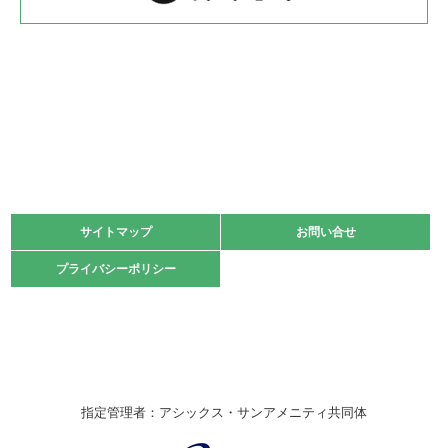
2022.05.22
少年スポーツ大会 剣道の部
2022.06.05
阪神中学校 バレーボール優勝大会＊
緑ケ丘体育館
2021.11.13
マスターズスポーツフェスティバル「ビーチバレーボール
大会」開催
緑ケ丘体育館
サイトマップ
サイトマップ
お問い合せ
お問い合せ
2021.10.23
プライバシーポリシー
プライバシーポリシー
卓球選手権大会ラージボールの部開催☆
2021.10.20
車いすバスケチームの利用☆
緑ケ丘体育館
2021.06.26
指定管理者：アシックス・サンアメニティ共同体
伊丹市総合体育大会 バレーボール大会が開催されました
★