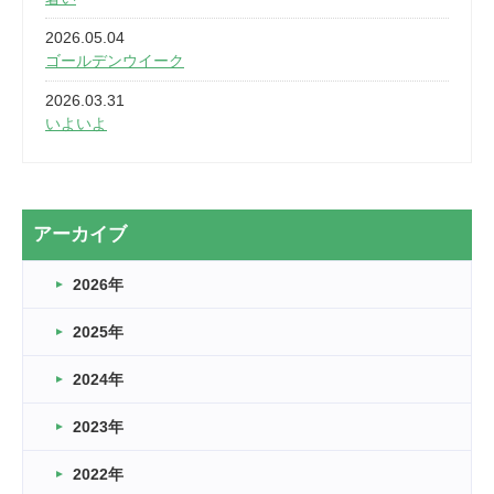
2026.05.04
ゴールデンウイーク
2026.03.31
いよいよ
2026.03.28
2カ月
2026.03.20
アーカイブ
なぎなた
2026年
2026.03.16
どこよりも早い情報解禁
2025年
2026.03.15
車いすバスケとRくんのお話
2024年
2026.03.14
2023年
卒業・卒園の季節★
2022年
2026.03.11