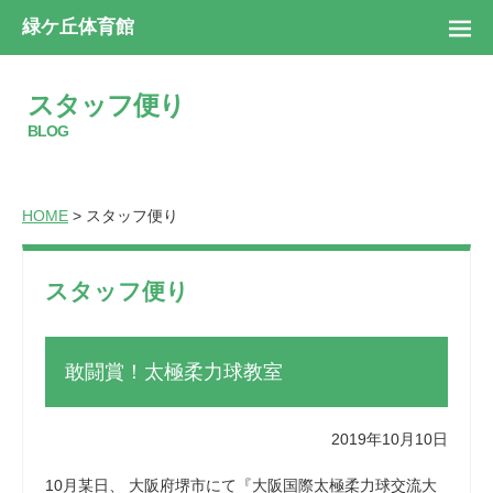
緑ケ丘体育館
スタッフ便り
BLOG
HOME
> スタッフ便り
スタッフ便り
敢闘賞！太極柔力球教室
2019年10月10日
10月某日、 大阪府堺市にて『大阪国際太極柔力球交流大