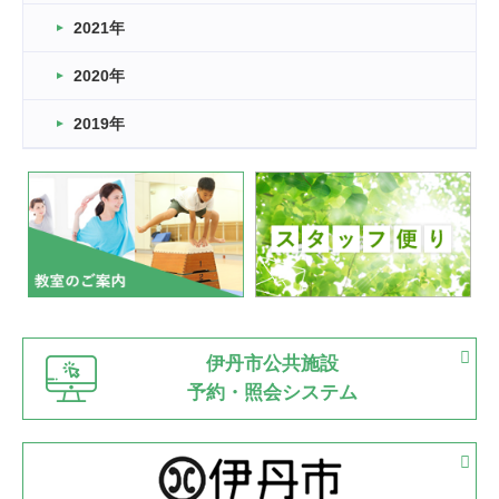
スタッフ自慢
2021年
緑ケ丘体育館
2022.11.03
2020年
市民スポーツ祭 剣道の部開催
緑ケ丘体育館
2019年
2022.07.24
いたっぼーる大会☆彡
緑ケ丘体育館
2022.07.03
市内総合体育大会が開始
緑ケ丘体育館
猪名川運動広場
古池運動広場
市立野球場
2022.06.12
伊丹市公共施設
県知事杯争奪バレーボール大会が開催
予約・照会システム
緑ケ丘体育館
2022.05.05
体育協会長杯 バドミントン競技の部
緑ケ丘体育館