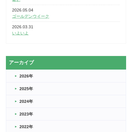
2026.05.04
ゴールデンウイーク
2026.03.31
いよいよ
2026.03.28
2カ月
2026.03.20
アーカイブ
なぎなた
2026年
2026.03.16
どこよりも早い情報解禁
2025年
2026.03.15
車いすバスケとRくんのお話
2024年
2026.03.14
2023年
卒業・卒園の季節★
2022年
2026.03.11