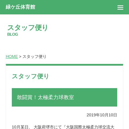
緑ケ丘体育館
スタッフ便り
BLOG
HOME
> スタッフ便り
スタッフ便り
敢闘賞！太極柔力球教室
2019年10月10日
10月某日、 大阪府堺市にて『大阪国際太極柔力球交流大