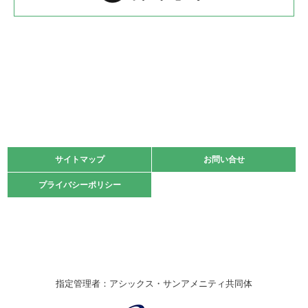
2022.05.22
少年スポーツ大会 剣道の部
2022.06.05
阪神中学校 バレーボール優勝大会＊
緑ケ丘体育館
2021.11.13
マスターズスポーツフェスティバル「ビーチバレーボール
大会」開催
緑ケ丘体育館
サイトマップ
サイトマップ
お問い合せ
お問い合せ
2021.10.23
プライバシーポリシー
プライバシーポリシー
卓球選手権大会ラージボールの部開催☆
2021.10.20
車いすバスケチームの利用☆
緑ケ丘体育館
2021.06.26
指定管理者：アシックス・サンアメニティ共同体
伊丹市総合体育大会 バレーボール大会が開催されました
★