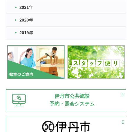
スタッフ自慢
2021年
緑ケ丘体育館
2022.11.03
2020年
市民スポーツ祭 剣道の部開催
緑ケ丘体育館
2019年
2022.07.24
いたっぼーる大会☆彡
緑ケ丘体育館
2022.07.03
市内総合体育大会が開始
緑ケ丘体育館
猪名川運動広場
古池運動広場
市立野球場
2022.06.12
伊丹市公共施設
県知事杯争奪バレーボール大会が開催
予約・照会システム
緑ケ丘体育館
2022.05.05
体育協会長杯 バドミントン競技の部
緑ケ丘体育館