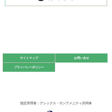
2022.05.22
少年スポーツ大会 剣道の部
2022.06.05
阪神中学校 バレーボール優勝大会＊
緑ケ丘体育館
2021.11.13
マスターズスポーツフェスティバル「ビーチバレーボール
大会」開催
緑ケ丘体育館
サイトマップ
サイトマップ
お問い合せ
お問い合せ
2021.10.23
プライバシーポリシー
プライバシーポリシー
卓球選手権大会ラージボールの部開催☆
2021.10.20
車いすバスケチームの利用☆
緑ケ丘体育館
2021.06.26
指定管理者：アシックス・サンアメニティ共同体
伊丹市総合体育大会 バレーボール大会が開催されました
★