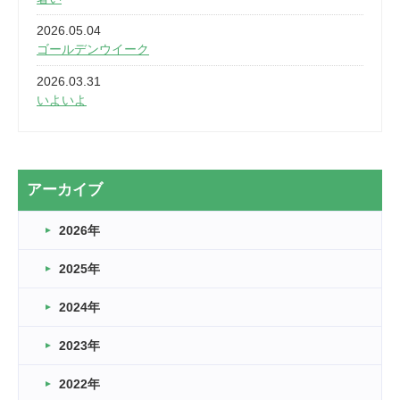
2026.05.04
ゴールデンウイーク
2026.03.31
いよいよ
2026.03.28
2カ月
2026.03.20
アーカイブ
なぎなた
2026年
2026.03.16
どこよりも早い情報解禁
2025年
2026.03.15
車いすバスケとRくんのお話
2024年
2026.03.14
2023年
卒業・卒園の季節★
2022年
2026.03.11