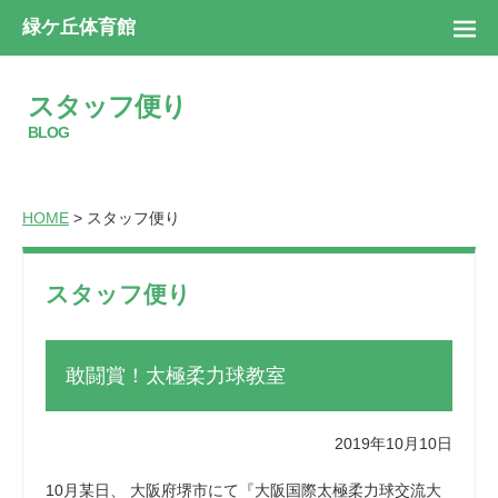
緑ケ丘体育館
スタッフ便り
BLOG
HOME
> スタッフ便り
スタッフ便り
敢闘賞！太極柔力球教室
2019年10月10日
10月某日、 大阪府堺市にて『大阪国際太極柔力球交流大