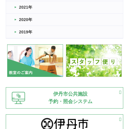
スタッフ自慢
2021年
緑ケ丘体育館
2022.11.03
2020年
市民スポーツ祭 剣道の部開催
緑ケ丘体育館
2019年
2022.07.24
いたっぼーる大会☆彡
緑ケ丘体育館
2022.07.03
市内総合体育大会が開始
緑ケ丘体育館
猪名川運動広場
古池運動広場
市立野球場
2022.06.12
伊丹市公共施設
県知事杯争奪バレーボール大会が開催
予約・照会システム
緑ケ丘体育館
2022.05.05
体育協会長杯 バドミントン競技の部
緑ケ丘体育館