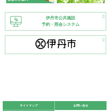
緑ケ丘体育館
猪名川運動広場
古池運動広場
市立野球場
2022.06.12
伊丹市公共施設
県知事杯争奪バレーボール大会が開催
予約・照会システム
緑ケ丘体育館
2022.05.05
体育協会長杯 バドミントン競技の部
緑ケ丘体育館
2022.05.22
少年スポーツ大会 剣道の部
2022.06.05
阪神中学校 バレーボール優勝大会＊
緑ケ丘体育館
2021.11.13
マスターズスポーツフェスティバル「ビーチバレーボール
大会」開催
緑ケ丘体育館
サイトマップ
サイトマップ
お問い合せ
お問い合せ