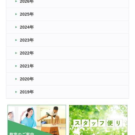
2026年
2026.03.16
どこよりも早い情報解禁
2025年
2026.03.15
車いすバスケとRくんのお話
2024年
2026.03.14
2023年
卒業・卒園の季節★
2022年
2026.03.11
スタッフ自慢
2021年
緑ケ丘体育館
2022.11.03
2020年
市民スポーツ祭 剣道の部開催
緑ケ丘体育館
2019年
2022.07.24
いたっぼーる大会☆彡
緑ケ丘体育館
2022.07.03
市内総合体育大会が開始