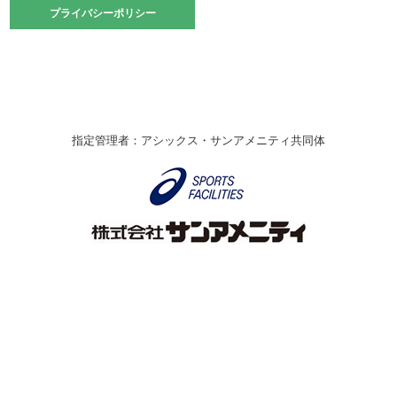
2021.10.23
プライバシーポリシー
プライバシーポリシー
卓球選手権大会ラージボールの部開催☆
2021.10.20
車いすバスケチームの利用☆
緑ケ丘体育館
2021.06.26
指定管理者：アシックス・サンアメニティ共同体
伊丹市総合体育大会 バレーボール大会が開催されました
★
緑ケ丘体育館
2020.12.20
なわとびイベントを開催しました！
緑ケ丘体育館
2020.10.28
アシックス☆シニアウォーキングラボ
緑ケ丘体育館
Copyright © Itami City. All rights reserved.
2020.07.18
【7/20～】緑ヶ丘プールがオープンします！
緑ケ丘体育館
プール