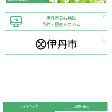
緑ケ丘体育館
猪名川運動広場
古池運動広場
市立野球場
2022.06.12
伊丹市公共施設
県知事杯争奪バレーボール大会が開催
予約・照会システム
緑ケ丘体育館
2022.05.05
体育協会長杯 バドミントン競技の部
緑ケ丘体育館
2022.05.22
少年スポーツ大会 剣道の部
2022.06.05
阪神中学校 バレーボール優勝大会＊
緑ケ丘体育館
2021.11.13
マスターズスポーツフェスティバル「ビーチバレーボール
大会」開催
緑ケ丘体育館
サイトマップ
サイトマップ
お問い合せ
お問い合せ