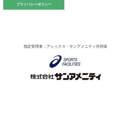
2021.10.23
プライバシーポリシー
プライバシーポリシー
卓球選手権大会ラージボールの部開催☆
2021.10.20
車いすバスケチームの利用☆
緑ケ丘体育館
2021.06.26
指定管理者：アシックス・サンアメニティ共同体
伊丹市総合体育大会 バレーボール大会が開催されました
★
緑ケ丘体育館
2020.12.20
なわとびイベントを開催しました！
緑ケ丘体育館
2020.10.28
アシックス☆シニアウォーキングラボ
緑ケ丘体育館
Copyright © Itami City. All rights reserved.
2020.07.18
【7/20～】緑ヶ丘プールがオープンします！
緑ケ丘体育館
プール