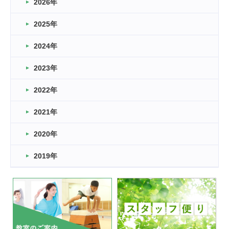
2026年
2026.03.16
どこよりも早い情報解禁
2025年
2026.03.15
車いすバスケとRくんのお話
2024年
2026.03.14
2023年
卒業・卒園の季節★
2022年
2026.03.11
スタッフ自慢
2021年
緑ケ丘体育館
2022.11.03
2020年
市民スポーツ祭 剣道の部開催
緑ケ丘体育館
2019年
2022.07.24
いたっぼーる大会☆彡
緑ケ丘体育館
2022.07.03
市内総合体育大会が開始