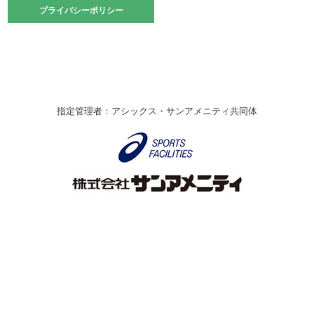
2021.10.23
プライバシーポリシー
プライバシーポリシー
卓球選手権大会ラージボールの部開催☆
2021.10.20
車いすバスケチームの利用☆
緑ケ丘体育館
2021.06.26
指定管理者：アシックス・サンアメニティ共同体
伊丹市総合体育大会 バレーボール大会が開催されました
★
緑ケ丘体育館
2020.12.20
なわとびイベントを開催しました！
緑ケ丘体育館
2020.10.28
アシックス☆シニアウォーキングラボ
緑ケ丘体育館
Copyright © Itami City. All rights reserved.
2020.07.18
【7/20～】緑ヶ丘プールがオープンします！
緑ケ丘体育館
プール