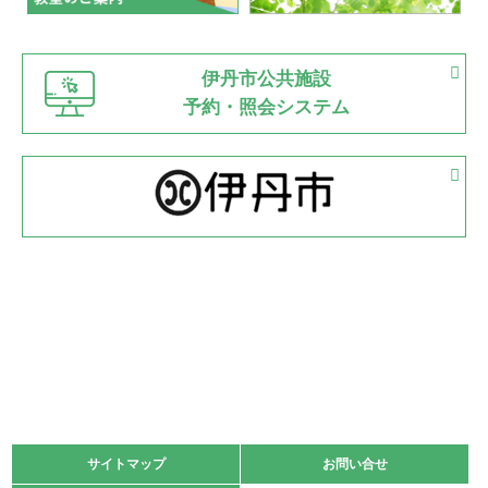
緑ケ丘体育館
猪名川運動広場
古池運動広場
市立野球場
2022.06.12
伊丹市公共施設
県知事杯争奪バレーボール大会が開催
予約・照会システム
緑ケ丘体育館
2022.05.05
体育協会長杯 バドミントン競技の部
緑ケ丘体育館
2022.05.22
少年スポーツ大会 剣道の部
2022.06.05
阪神中学校 バレーボール優勝大会＊
緑ケ丘体育館
2021.11.13
マスターズスポーツフェスティバル「ビーチバレーボール
大会」開催
緑ケ丘体育館
サイトマップ
サイトマップ
お問い合せ
お問い合せ