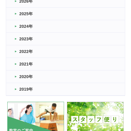
2026年
2026.03.16
どこよりも早い情報解禁
2025年
2026.03.15
車いすバスケとRくんのお話
2024年
2026.03.14
2023年
卒業・卒園の季節★
2022年
2026.03.11
スタッフ自慢
2021年
緑ケ丘体育館
2022.11.03
2020年
市民スポーツ祭 剣道の部開催
緑ケ丘体育館
2019年
2022.07.24
いたっぼーる大会☆彡
緑ケ丘体育館
2022.07.03
市内総合体育大会が開始