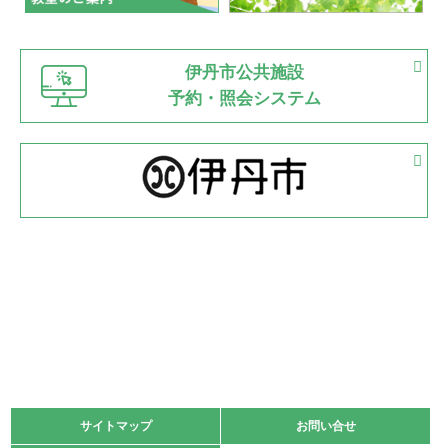
緑ケ丘体育館
猪名川運動広場
古池運動広場
市立野球場
2022.06.12
伊丹市公共施設
県知事杯争奪バレーボール大会が開催
予約・照会システム
緑ケ丘体育館
2022.05.05
体育協会長杯 バドミントン競技の部
緑ケ丘体育館
2022.05.22
少年スポーツ大会 剣道の部
2022.06.05
阪神中学校 バレーボール優勝大会＊
緑ケ丘体育館
2021.11.13
マスターズスポーツフェスティバル「ビーチバレーボール
大会」開催
緑ケ丘体育館
サイトマップ
サイトマップ
お問い合せ
お問い合せ