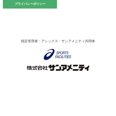
2021.10.23
プライバシーポリシー
プライバシーポリシー
卓球選手権大会ラージボールの部開催☆
2021.10.20
車いすバスケチームの利用☆
緑ケ丘体育館
2021.06.26
指定管理者：アシックス・サンアメニティ共同体
伊丹市総合体育大会 バレーボール大会が開催されました
★
緑ケ丘体育館
2020.12.20
なわとびイベントを開催しました！
緑ケ丘体育館
2020.10.28
アシックス☆シニアウォーキングラボ
緑ケ丘体育館
Copyright © Itami City. All rights reserved.
2020.07.18
【7/20～】緑ヶ丘プールがオープンします！
緑ケ丘体育館
プール