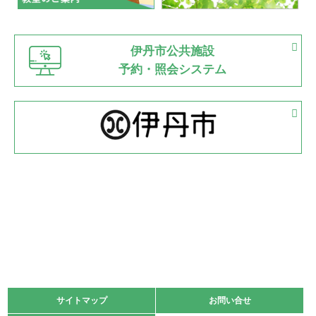
緑ケ丘体育館
猪名川運動広場
古池運動広場
市立野球場
2022.06.12
伊丹市公共施設
県知事杯争奪バレーボール大会が開催
予約・照会システム
緑ケ丘体育館
2022.05.05
体育協会長杯 バドミントン競技の部
緑ケ丘体育館
2022.05.22
少年スポーツ大会 剣道の部
2022.06.05
阪神中学校 バレーボール優勝大会＊
緑ケ丘体育館
2021.11.13
マスターズスポーツフェスティバル「ビーチバレーボール
大会」開催
緑ケ丘体育館
サイトマップ
サイトマップ
お問い合せ
お問い合せ