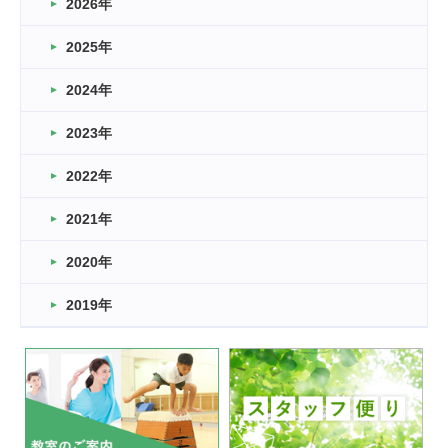
2026年
2026.03.16
どこよりも早い情報解禁
2025年
2026.03.15
車いすバスケとRくんのお話
2024年
2026.03.14
2023年
卒業・卒園の季節★
2022年
2026.03.11
スタッフ自慢
2021年
緑ケ丘体育館
2022.11.03
2020年
市民スポーツ祭 剣道の部開催
緑ケ丘体育館
2019年
2022.07.24
いたっぼーる大会☆彡
緑ケ丘体育館
2022.07.03
市内総合体育大会が開始