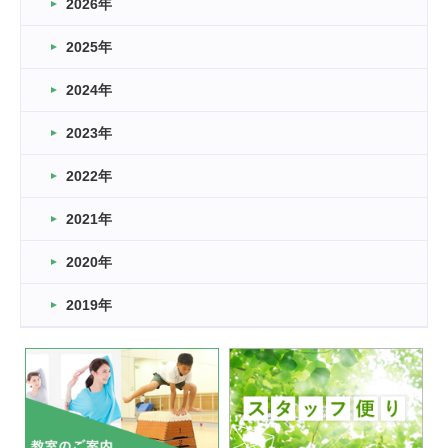
2026年
2026.03.16
どこよりも早い情報解禁
2025年
2026.03.15
車いすバスケとRくんのお話
2024年
2026.03.14
2023年
卒業・卒園の季節★
2022年
2026.03.11
スタッフ自慢
2021年
緑ケ丘体育館
2022.11.03
2020年
市民スポーツ祭 剣道の部開催
緑ケ丘体育館
2019年
2022.07.24
いたっぼーる大会☆彡
緑ケ丘体育館
2022.07.03
市内総合体育大会が開始