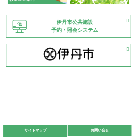
緑ケ丘体育館
猪名川運動広場
古池運動広場
市立野球場
2022.06.12
伊丹市公共施設
県知事杯争奪バレーボール大会が開催
予約・照会システム
緑ケ丘体育館
2022.05.05
体育協会長杯 バドミントン競技の部
緑ケ丘体育館
2022.05.22
少年スポーツ大会 剣道の部
2022.06.05
阪神中学校 バレーボール優勝大会＊
緑ケ丘体育館
2021.11.13
マスターズスポーツフェスティバル「ビーチバレーボール
大会」開催
緑ケ丘体育館
サイトマップ
サイトマップ
お問い合せ
お問い合せ