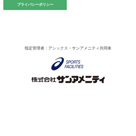
2021.10.23
プライバシーポリシー
プライバシーポリシー
卓球選手権大会ラージボールの部開催☆
2021.10.20
車いすバスケチームの利用☆
緑ケ丘体育館
2021.06.26
指定管理者：アシックス・サンアメニティ共同体
伊丹市総合体育大会 バレーボール大会が開催されました
★
緑ケ丘体育館
2020.12.20
なわとびイベントを開催しました！
緑ケ丘体育館
2020.10.28
アシックス☆シニアウォーキングラボ
緑ケ丘体育館
Copyright © Itami City. All rights reserved.
2020.07.18
【7/20～】緑ヶ丘プールがオープンします！
緑ケ丘体育館
プール