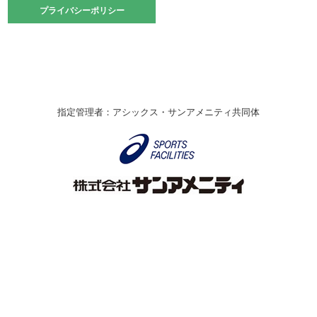
2021.10.23
プライバシーポリシー
プライバシーポリシー
卓球選手権大会ラージボールの部開催☆
2021.10.20
車いすバスケチームの利用☆
緑ケ丘体育館
2021.06.26
指定管理者：アシックス・サンアメニティ共同体
伊丹市総合体育大会 バレーボール大会が開催されました
★
緑ケ丘体育館
2020.12.20
なわとびイベントを開催しました！
緑ケ丘体育館
2020.10.28
アシックス☆シニアウォーキングラボ
緑ケ丘体育館
Copyright © Itami City. All rights reserved.
2020.07.18
【7/20～】緑ヶ丘プールがオープンします！
緑ケ丘体育館
プール