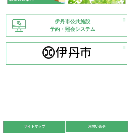
緑ケ丘体育館
猪名川運動広場
古池運動広場
市立野球場
2022.06.12
伊丹市公共施設
県知事杯争奪バレーボール大会が開催
予約・照会システム
緑ケ丘体育館
2022.05.05
体育協会長杯 バドミントン競技の部
緑ケ丘体育館
2022.05.22
少年スポーツ大会 剣道の部
2022.06.05
阪神中学校 バレーボール優勝大会＊
緑ケ丘体育館
2021.11.13
マスターズスポーツフェスティバル「ビーチバレーボール
大会」開催
緑ケ丘体育館
サイトマップ
サイトマップ
お問い合せ
お問い合せ