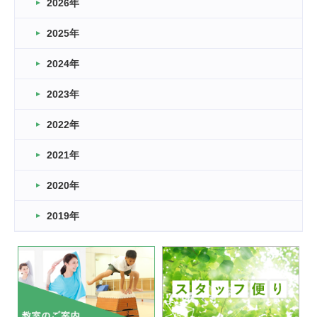
2026年
2026.03.16
どこよりも早い情報解禁
2025年
2026.03.15
車いすバスケとRくんのお話
2024年
2026.03.14
2023年
卒業・卒園の季節★
2022年
2026.03.11
スタッフ自慢
2021年
緑ケ丘体育館
2022.11.03
2020年
市民スポーツ祭 剣道の部開催
緑ケ丘体育館
2019年
2022.07.24
いたっぼーる大会☆彡
緑ケ丘体育館
2022.07.03
市内総合体育大会が開始