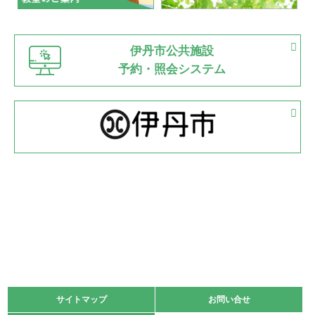
緑ケ丘体育館
猪名川運動広場
古池運動広場
市立野球場
2022.06.12
伊丹市公共施設
県知事杯争奪バレーボール大会が開催
予約・照会システム
緑ケ丘体育館
2022.05.05
体育協会長杯 バドミントン競技の部
緑ケ丘体育館
2022.05.22
少年スポーツ大会 剣道の部
2022.06.05
阪神中学校 バレーボール優勝大会＊
緑ケ丘体育館
2021.11.13
マスターズスポーツフェスティバル「ビーチバレーボール
大会」開催
緑ケ丘体育館
サイトマップ
サイトマップ
お問い合せ
お問い合せ