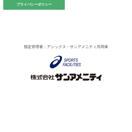
2021.10.23
プライバシーポリシー
プライバシーポリシー
卓球選手権大会ラージボールの部開催☆
2021.10.20
車いすバスケチームの利用☆
緑ケ丘体育館
2021.06.26
指定管理者：アシックス・サンアメニティ共同体
伊丹市総合体育大会 バレーボール大会が開催されました
★
緑ケ丘体育館
2020.12.20
なわとびイベントを開催しました！
緑ケ丘体育館
2020.10.28
アシックス☆シニアウォーキングラボ
緑ケ丘体育館
Copyright © Itami City. All rights reserved.
2020.07.18
【7/20～】緑ヶ丘プールがオープンします！
緑ケ丘体育館
プール