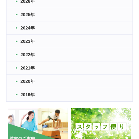
2026年
2026.03.16
どこよりも早い情報解禁
2025年
2026.03.15
車いすバスケとRくんのお話
2024年
2026.03.14
2023年
卒業・卒園の季節★
2022年
2026.03.11
スタッフ自慢
2021年
緑ケ丘体育館
2022.11.03
2020年
市民スポーツ祭 剣道の部開催
緑ケ丘体育館
2019年
2022.07.24
いたっぼーる大会☆彡
緑ケ丘体育館
2022.07.03
市内総合体育大会が開始