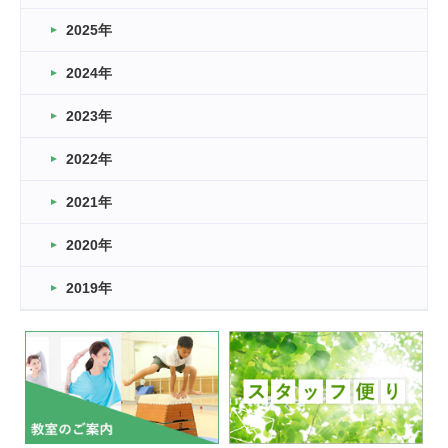
どこよりも早い情報解禁
2025年
2026.03.15
車いすバスケとRくんのお話
2024年
2026.03.14
2023年
卒業・卒園の季節★
2022年
2026.03.11
スタッフ自慢
2021年
緑ケ丘体育館
2022.11.03
2020年
市民スポーツ祭 剣道の部開催
緑ケ丘体育館
2019年
2022.07.24
いたっぼーる大会☆彡
緑ケ丘体育館
2022.07.03
市内総合体育大会が開始
緑ケ丘体育館
猪名川運動広場
古池運動広場