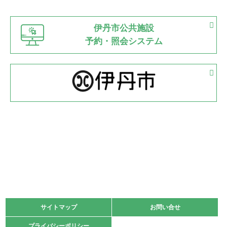
市立野球場
2022.06.12
伊丹市公共施設
県知事杯争奪バレーボール大会が開催
予約・照会システム
緑ケ丘体育館
2022.05.05
体育協会長杯 バドミントン競技の部
緑ケ丘体育館
2022.05.22
少年スポーツ大会 剣道の部
2022.06.05
阪神中学校 バレーボール優勝大会＊
緑ケ丘体育館
2021.11.13
マスターズスポーツフェスティバル「ビーチバレーボール
大会」開催
緑ケ丘体育館
サイトマップ
サイトマップ
お問い合せ
お問い合せ
2021.10.23
プライバシーポリシー
プライバシーポリシー