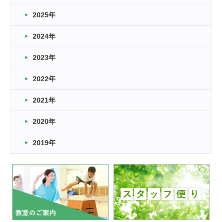
どこよりも早い情報解禁
2025年
2026.03.15
車いすバスケとRくんのお話
2024年
2026.03.14
2023年
卒業・卒園の季節★
2022年
2026.03.11
スタッフ自慢
2021年
緑ケ丘体育館
2022.11.03
2020年
市民スポーツ祭 剣道の部開催
緑ケ丘体育館
2019年
2022.07.24
いたっぼーる大会☆彡
緑ケ丘体育館
2022.07.03
市内総合体育大会が開始
緑ケ丘体育館
猪名川運動広場
古池運動広場