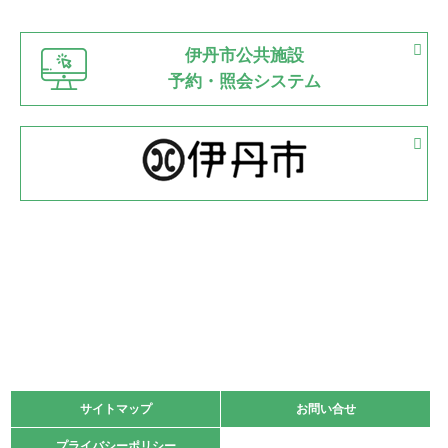
市立野球場
2022.06.12
伊丹市公共施設
県知事杯争奪バレーボール大会が開催
予約・照会システム
緑ケ丘体育館
2022.05.05
体育協会長杯 バドミントン競技の部
緑ケ丘体育館
2022.05.22
少年スポーツ大会 剣道の部
2022.06.05
阪神中学校 バレーボール優勝大会＊
緑ケ丘体育館
2021.11.13
マスターズスポーツフェスティバル「ビーチバレーボール
大会」開催
緑ケ丘体育館
サイトマップ
サイトマップ
お問い合せ
お問い合せ
2021.10.23
プライバシーポリシー
プライバシーポリシー