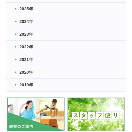
どこよりも早い情報解禁
2025年
2026.03.15
車いすバスケとRくんのお話
2024年
2026.03.14
2023年
卒業・卒園の季節★
2022年
2026.03.11
スタッフ自慢
2021年
緑ケ丘体育館
2022.11.03
2020年
市民スポーツ祭 剣道の部開催
緑ケ丘体育館
2019年
2022.07.24
いたっぼーる大会☆彡
緑ケ丘体育館
2022.07.03
市内総合体育大会が開始
緑ケ丘体育館
猪名川運動広場
古池運動広場