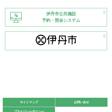
市立野球場
2022.06.12
伊丹市公共施設
県知事杯争奪バレーボール大会が開催
予約・照会システム
緑ケ丘体育館
2022.05.05
体育協会長杯 バドミントン競技の部
緑ケ丘体育館
2022.05.22
少年スポーツ大会 剣道の部
2022.06.05
阪神中学校 バレーボール優勝大会＊
緑ケ丘体育館
2021.11.13
マスターズスポーツフェスティバル「ビーチバレーボール
大会」開催
緑ケ丘体育館
サイトマップ
サイトマップ
お問い合せ
お問い合せ
2021.10.23
プライバシーポリシー
プライバシーポリシー