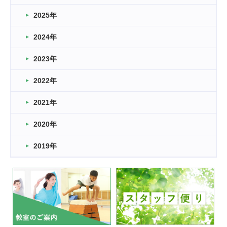
どこよりも早い情報解禁
2025年
2026.03.15
車いすバスケとRくんのお話
2024年
2026.03.14
2023年
卒業・卒園の季節★
2022年
2026.03.11
スタッフ自慢
2021年
緑ケ丘体育館
2022.11.03
2020年
市民スポーツ祭 剣道の部開催
緑ケ丘体育館
2019年
2022.07.24
いたっぼーる大会☆彡
緑ケ丘体育館
2022.07.03
市内総合体育大会が開始
緑ケ丘体育館
猪名川運動広場
古池運動広場