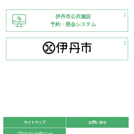
市立野球場
2022.06.12
伊丹市公共施設
県知事杯争奪バレーボール大会が開催
予約・照会システム
緑ケ丘体育館
2022.05.05
体育協会長杯 バドミントン競技の部
緑ケ丘体育館
2022.05.22
少年スポーツ大会 剣道の部
2022.06.05
阪神中学校 バレーボール優勝大会＊
緑ケ丘体育館
2021.11.13
マスターズスポーツフェスティバル「ビーチバレーボール
大会」開催
緑ケ丘体育館
サイトマップ
サイトマップ
お問い合せ
お問い合せ
2021.10.23
プライバシーポリシー
プライバシーポリシー