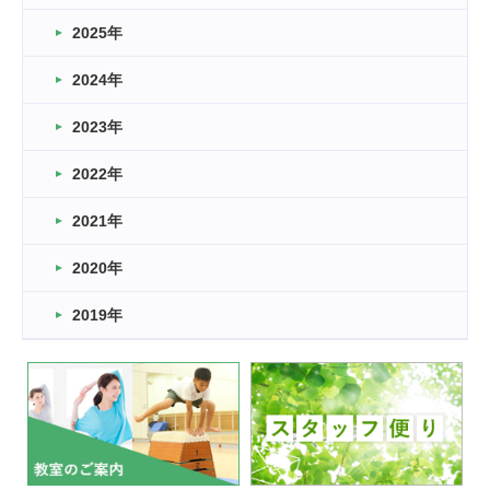
どこよりも早い情報解禁
2025年
2026.03.15
車いすバスケとRくんのお話
2024年
2026.03.14
2023年
卒業・卒園の季節★
2022年
2026.03.11
スタッフ自慢
2021年
緑ケ丘体育館
2022.11.03
2020年
市民スポーツ祭 剣道の部開催
緑ケ丘体育館
2019年
2022.07.24
いたっぼーる大会☆彡
緑ケ丘体育館
2022.07.03
市内総合体育大会が開始
緑ケ丘体育館
猪名川運動広場
古池運動広場