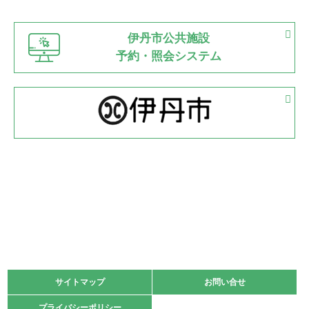
市立野球場
2022.06.12
伊丹市公共施設
県知事杯争奪バレーボール大会が開催
予約・照会システム
緑ケ丘体育館
2022.05.05
体育協会長杯 バドミントン競技の部
緑ケ丘体育館
2022.05.22
少年スポーツ大会 剣道の部
2022.06.05
阪神中学校 バレーボール優勝大会＊
緑ケ丘体育館
2021.11.13
マスターズスポーツフェスティバル「ビーチバレーボール
大会」開催
緑ケ丘体育館
サイトマップ
サイトマップ
お問い合せ
お問い合せ
2021.10.23
プライバシーポリシー
プライバシーポリシー