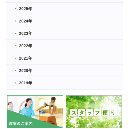
どこよりも早い情報解禁
2025年
2026.03.15
車いすバスケとRくんのお話
2024年
2026.03.14
2023年
卒業・卒園の季節★
2022年
2026.03.11
スタッフ自慢
2021年
緑ケ丘体育館
2022.11.03
2020年
市民スポーツ祭 剣道の部開催
緑ケ丘体育館
2019年
2022.07.24
いたっぼーる大会☆彡
緑ケ丘体育館
2022.07.03
市内総合体育大会が開始
緑ケ丘体育館
猪名川運動広場
古池運動広場