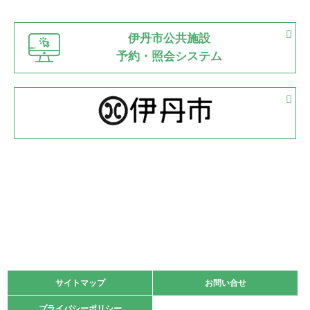
市立野球場
2022.06.12
伊丹市公共施設
県知事杯争奪バレーボール大会が開催
予約・照会システム
緑ケ丘体育館
2022.05.05
体育協会長杯 バドミントン競技の部
緑ケ丘体育館
2022.05.22
少年スポーツ大会 剣道の部
2022.06.05
阪神中学校 バレーボール優勝大会＊
緑ケ丘体育館
2021.11.13
マスターズスポーツフェスティバル「ビーチバレーボール
大会」開催
緑ケ丘体育館
サイトマップ
サイトマップ
お問い合せ
お問い合せ
2021.10.23
プライバシーポリシー
プライバシーポリシー