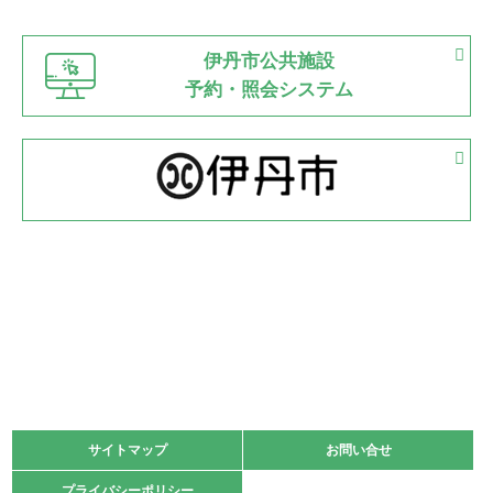
市立野球場
2022.06.12
伊丹市公共施設
県知事杯争奪バレーボール大会が開催
予約・照会システム
緑ケ丘体育館
2022.05.05
体育協会長杯 バドミントン競技の部
緑ケ丘体育館
2022.05.22
少年スポーツ大会 剣道の部
2022.06.05
阪神中学校 バレーボール優勝大会＊
緑ケ丘体育館
2021.11.13
マスターズスポーツフェスティバル「ビーチバレーボール
大会」開催
緑ケ丘体育館
サイトマップ
サイトマップ
お問い合せ
お問い合せ
2021.10.23
プライバシーポリシー
プライバシーポリシー