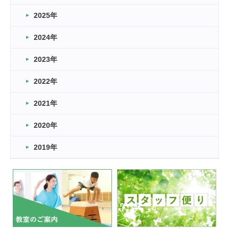
どこよりも早い情報解禁
2025年
2026.03.15
車いすバスケとRくんのお話
2024年
2026.03.14
2023年
卒業・卒園の季節★
2022年
2026.03.11
スタッフ自慢
2021年
緑ケ丘体育館
2022.11.03
2020年
市民スポーツ祭 剣道の部開催
緑ケ丘体育館
2019年
2022.07.24
いたっぼーる大会☆彡
緑ケ丘体育館
2022.07.03
市内総合体育大会が開始
緑ケ丘体育館
猪名川運動広場
古池運動広場