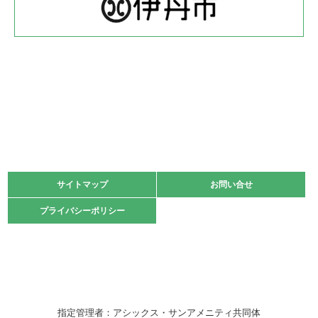
体育協会長杯 バドミントン競技の部
緑ケ丘体育館
2022.05.22
少年スポーツ大会 剣道の部
2022.06.05
阪神中学校 バレーボール優勝大会＊
緑ケ丘体育館
2021.11.13
マスターズスポーツフェスティバル「ビーチバレーボール
大会」開催
緑ケ丘体育館
サイトマップ
サイトマップ
お問い合せ
お問い合せ
2021.10.23
プライバシーポリシー
プライバシーポリシー
卓球選手権大会ラージボールの部開催☆
2021.10.20
車いすバスケチームの利用☆
緑ケ丘体育館
2021.06.26
指定管理者：アシックス・サンアメニティ共同体
伊丹市総合体育大会 バレーボール大会が開催されました