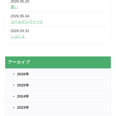
2026.05.20
暑い
2026.05.04
ゴールデンウイーク
2026.03.31
いよいよ
2026.03.28
2カ月
2026.03.20
アーカイブ
なぎなた
2026年
2026.03.16
どこよりも早い情報解禁
2025年
2026.03.15
車いすバスケとRくんのお話
2024年
2026.03.14
2023年
卒業・卒園の季節★