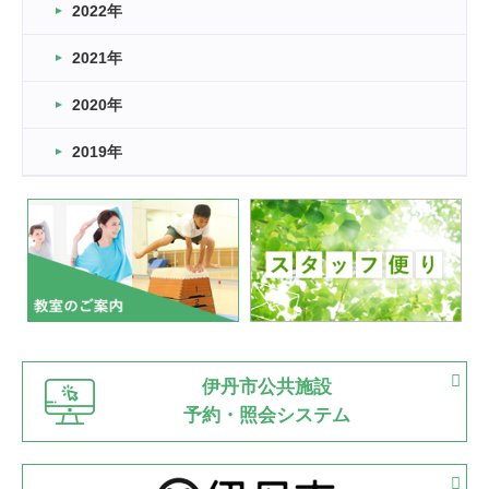
2022年
2026.03.11
スタッフ自慢
2021年
緑ケ丘体育館
2022.11.03
2020年
市民スポーツ祭 剣道の部開催
緑ケ丘体育館
2019年
2022.07.24
いたっぼーる大会☆彡
緑ケ丘体育館
2022.07.03
市内総合体育大会が開始
緑ケ丘体育館
猪名川運動広場
古池運動広場
市立野球場
2022.06.12
伊丹市公共施設
県知事杯争奪バレーボール大会が開催
予約・照会システム
緑ケ丘体育館
2022.05.05