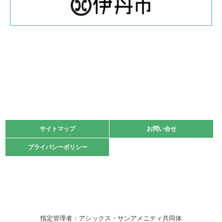
体育協会長杯 バドミントン競技の部
緑ケ丘体育館
2022.05.22
少年スポーツ大会 剣道の部
2022.06.05
阪神中学校 バレーボール優勝大会＊
緑ケ丘体育館
2021.11.13
マスターズスポーツフェスティバル「ビーチバレーボール
大会」開催
緑ケ丘体育館
サイトマップ
サイトマップ
お問い合せ
お問い合せ
2021.10.23
プライバシーポリシー
プライバシーポリシー
卓球選手権大会ラージボールの部開催☆
2021.10.20
車いすバスケチームの利用☆
緑ケ丘体育館
2021.06.26
指定管理者：アシックス・サンアメニティ共同体
伊丹市総合体育大会 バレーボール大会が開催されました