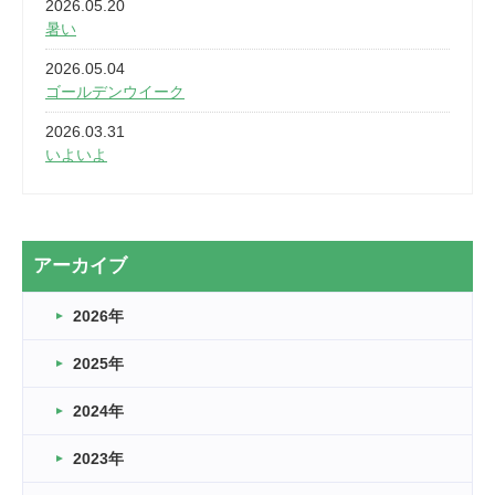
2026.05.20
暑い
2026.05.04
ゴールデンウイーク
2026.03.31
いよいよ
2026.03.28
2カ月
2026.03.20
アーカイブ
なぎなた
2026年
2026.03.16
どこよりも早い情報解禁
2025年
2026.03.15
車いすバスケとRくんのお話
2024年
2026.03.14
2023年
卒業・卒園の季節★