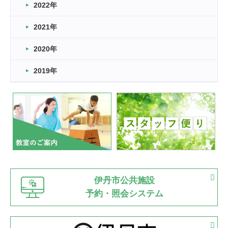
2022年
2026.03.11
スタッフ自慢
2021年
緑ケ丘体育館
2022.11.03
2020年
市民スポーツ祭 剣道の部開催
緑ケ丘体育館
2019年
2022.07.24
いたっぼーる大会☆彡
緑ケ丘体育館
2022.07.03
市内総合体育大会が開始
緑ケ丘体育館
猪名川運動広場
古池運動広場
市立野球場
2022.06.12
伊丹市公共施設
県知事杯争奪バレーボール大会が開催
予約・照会システム
緑ケ丘体育館
2022.05.05