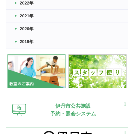
2022年
2026.03.11
スタッフ自慢
2021年
緑ケ丘体育館
2022.11.03
2020年
市民スポーツ祭 剣道の部開催
緑ケ丘体育館
2019年
2022.07.24
いたっぼーる大会☆彡
緑ケ丘体育館
2022.07.03
市内総合体育大会が開始
緑ケ丘体育館
猪名川運動広場
古池運動広場
市立野球場
2022.06.12
伊丹市公共施設
県知事杯争奪バレーボール大会が開催
予約・照会システム
緑ケ丘体育館
2022.05.05