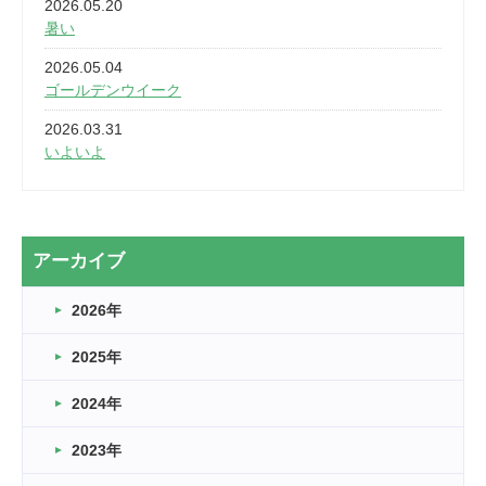
2026.05.20
暑い
2026.05.04
ゴールデンウイーク
2026.03.31
いよいよ
2026.03.28
2カ月
2026.03.20
アーカイブ
なぎなた
2026年
2026.03.16
どこよりも早い情報解禁
2025年
2026.03.15
車いすバスケとRくんのお話
2024年
2026.03.14
2023年
卒業・卒園の季節★