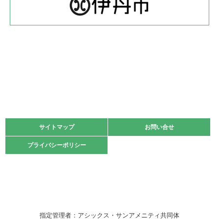
体育協会長杯 バドミントン競技の部
緑ケ丘体育館
2022.05.22
少年スポーツ大会 剣道の部
2022.06.05
阪神中学校 バレーボール優勝大会＊
緑ケ丘体育館
2021.11.13
マスターズスポーツフェスティバル「ビーチバレーボール
大会」開催
緑ケ丘体育館
サイトマップ
サイトマップ
お問い合せ
お問い合せ
2021.10.23
プライバシーポリシー
プライバシーポリシー
卓球選手権大会ラージボールの部開催☆
2021.10.20
車いすバスケチームの利用☆
緑ケ丘体育館
2021.06.26
指定管理者：アシックス・サンアメニティ共同体
伊丹市総合体育大会 バレーボール大会が開催されました